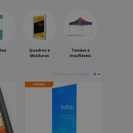
ões
Quadros e
Tendas e
Molduras
Insufláveis
Produtos por página:
PROMO