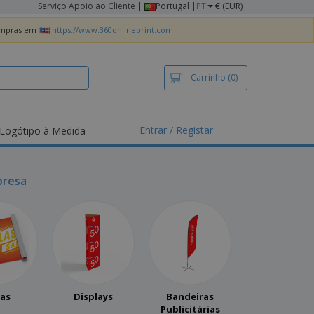
Serviço Apoio ao Cliente
|
Portugal |
PT
€ (EUR)
compras em
https://www.360onlineprint.com
Carrinho
(0)
Entrar / Registar
Logótipo à Medida
presa
as
Displays
Bandeiras
Publicitárias