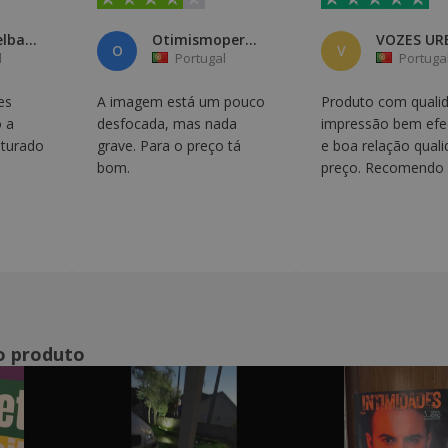
ingrid ortelbach
Otimismoperante lda
O
V
l
Portugal
Portuga
es
A imagem está um pouco
Produto com quali
o a
desfocada, mas nada
impressão bem efe
turado
grave. Para o preço tá
e boa relação quali
bom.
preço. Recomendo
o produto