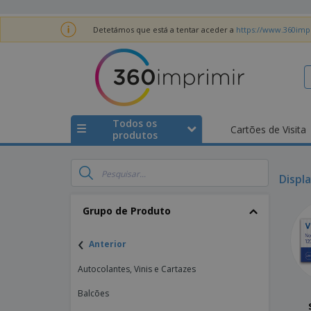
Detetámos que está a tentar aceder a
https://www.360impr
Todos os
Cartões de Visita
produtos
Displ
Grupo de Produto
‹
Anterior
Autocolantes, Vinis e Cartazes
Balcões