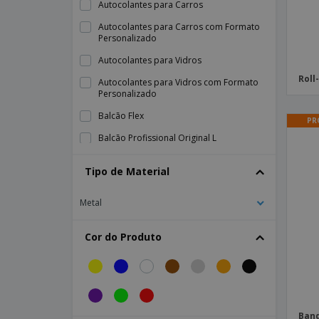
Autocolantes para Carros
Autocolantes para Carros com Formato
Personalizado
Autocolantes para Vidros
Roll
Autocolantes para Vidros com Formato
Personalizado
Balcão Flex
PR
Balcão Profissional Original L
Balcão Profissional Original M
Tipo de Material
Balcão Publicitário
Metal
Balcão Publicitário Magnético Ruan 2x2
Balcão a-tension
Cor do Produto
Balcão profissional quadrado
Balcão profissional redondo preto para
mesa
Balcão promocional
Band