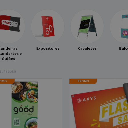
Bandeiras,
Expositores
Cavaletes
Balc
tandartes e
Guiões
sultado(s)
OMO
PROMO