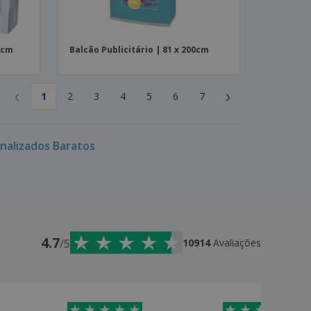
5cm
Balcão Publicitário | 81 x 200cm
‹
›
1
2
3
4
5
6
7
onalizados Baratos
4.7
/5
10914
Avaliações