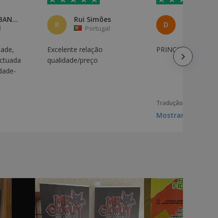
VOZES URBANAS, UNIPESSOAL, LDA
Rui Simões
R
D
l
Portugal
Portuga
dade,
Excelente relação
PRINCIPAL!!!!!!!
ctuada
qualidade/preço
dade-
Tradução automática
Mostrar original