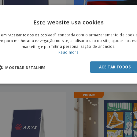
Este website usa cookies
ENGL
r em “Aceitar todos os cookies”, concorda com o armazenamento de cooki
POR
vo para melhorar a navegação no site, analisar o uso do site, ajudar nos e
marketing e permitir a personalização de anúncios.
SPAN
Read more
ACEITAR TODOS
MOSTRAR DETALHES
er Extensível | 235x244,5cm
Bandeira de exterior | 700 x 
mm | Sem mastro
PROMO