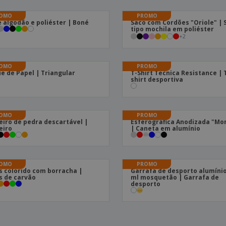
OMO
PROMO
 algodão e poliéster | Boné
Saco com Cordões "Oriole" | 
tipo mochila em poliéster
+
2
OMO
PROMO
e de Papel | Triangular
T-Shirt Tecnica Resistance | 
shirt desportiva
OMO
PROMO
eiro de pedra descartável |
Esferográfica Anodizada "Mo
eiro
| Caneta em alumínio
OMO
PROMO
s colorido com borracha |
Garrafa de desporto alumínio
s de carvão
ml mosquetão | Garrafa de
desporto