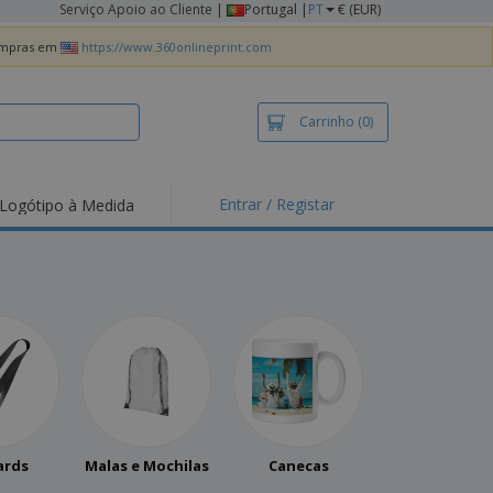
Serviço Apoio ao Cliente
|
Portugal |
PT
€ (EUR)
compras em
https://www.360onlineprint.com
Carrinho
(0)
Entrar / Registar
Logótipo à Medida
taques e
moções
irts e Pólos
dados
idades ao Ar Livre
alhar de casa
xas de Expedição
ndas
sonalizadas
ards
Malas e Mochilas
Canecas
dutos ecológicos