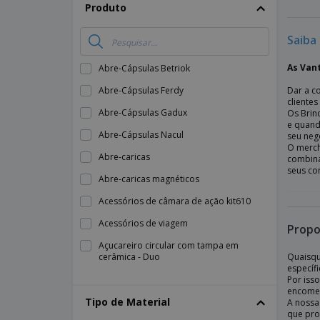
Produto
Genérico
Saiba
Ginástica
Jogos Olímpicos
As Van
Abre-Cápsulas Betriok
Jogos de Mesa
Abre-Cápsulas Ferdy
Dar a c
cliente
Números
Abre-Cápsulas Gadux
Os Brin
e quando
Outros
Abre-Cápsulas Nacul
seu neg
O merch
Outros Desportos Coletivos
Abre-caricas
combina
seus co
Outros Desportos Individuais
Abre-caricas magnéticos
Acessórios de câmara de ação kit610
Acessórios de viagem
Propo
Açucareiro circular com tampa em
cerâmica - Duo
Quaisqu
específ
Açucareiro com tampa em cerâmica -
Por iss
Nordika
encomen
Tipo de Material
A nossa
Açucareiro com tampa em cerâmica -
que pro