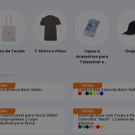
Etiquetas para
Revi
Malas e Mochilas
Impressoras
Cat
os de Tecido
T-Shirts e Pólos
Capas e
Chap
Acessórios para
Telemóvel e
Tablet
sultado(s)
OMO
PROMO
ca Branca Best-Seller
Caneca Asa Colorida Best-Sel
OMO
PROMO
 reutilizável para festa 200ml
Esferográfica com Corpo e P
olipropileno | Copo
Coloridos "Nash" | Caneta de
ilizável para festa
plástico