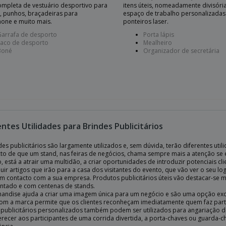
mpleta de vestuário desportivo para
itens úteis, nomeadamente divisóri
, punhos, braçadeiras para
espaço de trabalho personalizadas
one e muito mais.
ponteiros laser.
Garrafa de desporto
Porta lápis
Saco de desporto
Mealheiro
Boné
Organizador de secretária
entes Utilidades para Brindes Publicitários
es publicitários são largamente utilizados e, sem dúvida, terão diferentes utili
cto de que um stand, nas feiras de negócios, chama sempre mais a atenção se es
, está a atrair uma multidão, a criar oportunidades de introduzir potenciais c
buir artigos que irão para a casa dos visitantes do evento, que vão ver o seu 
em contacto com a sua empresa. Produtos publicitários úteis vão destacar-se 
tado e com centenas de stands.
andise ajuda a criar uma imagem única para um negócio e são uma opção exc
om a marca permite que os clientes reconheçam imediatamente quem faz parte 
 publicitários personalizados também podem ser utilizados para angariação de
erecer aos participantes de uma corrida divertida, a porta-chaves ou guard