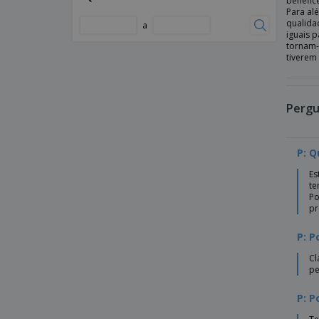
benefic
Altifalante Braiss
Para al
qualida
a
Altifalante Cayren
iguais 
tornam-
Altifalante Denzel
tiverem
Altifalante Donny
Altifalante Dorkin
Pergu
Altifalante Kepir
Altifalante Mirintex
P: Q
Altifalante Nalow
Es
Altifalante Rumok
te
Po
Altifalante Skind
pr
Altifalante Sotep RCS
P: P
Altifalante Teoden
Cl
pe
Ambientador
Ambientador Becrux
P: P
Ambientador Scrib