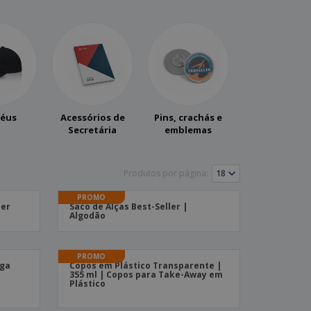
stas, Livros e
alogos
éus
Acessórios de
Pins, crachás e
Secretária
emblemas
Produtos por página:
PROMO
ler
Saco de Alças Best-Seller |
Algodão
PROMO
ega
Copos em Plástico Transparente |
355 ml | Copos para Take-Away em
Plástico