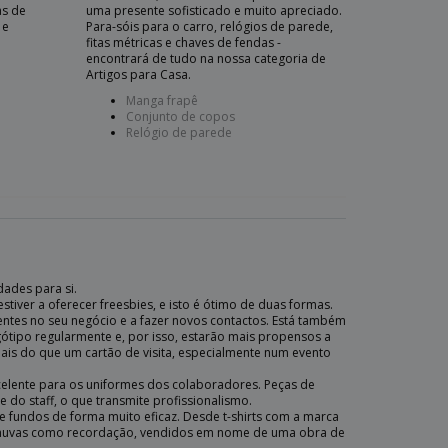
as de
uma presente sofisticado e muito apreciado.
 e
Para-sóis para o carro, relógios de parede,
fitas métricas e chaves de fendas -
encontrará de tudo na nossa categoria de
Artigos para Casa.
Manga frapê
Conjunto de copos
Relógio de parede
dades para si.
tiver a oferecer freesbies, e isto é ótimo de duas formas.
lientes no seu negócio e a fazer novos contactos. Está também
logótipo regularmente e, por isso, estarão mais propensos a
mais do que um cartão de visita, especialmente num evento
elente para os uniformes dos colaboradores. Peças de
do staff, o que transmite profissionalismo.
 fundos de forma muito eficaz. Desde t-shirts com a marca
a-chuvas como recordação, vendidos em nome de uma obra de