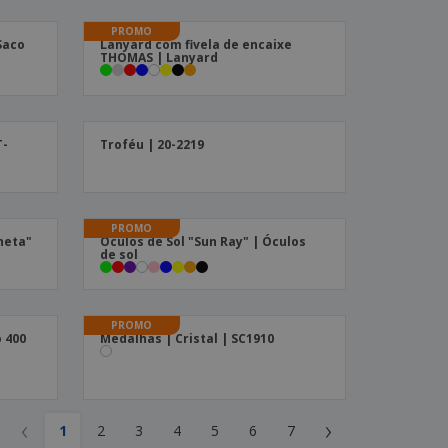
PROMO
Saco
Lanyard com fivela de encaixe
THOMAS | Lanyard
T-
Troféu | 20-2219
PROMO
neta"
Óculos de Sol "Sun Ray" | Óculos
de sol
PROMO
 400
Medalhas | Cristal | SC1910
‹
›
1
2
3
4
5
6
7