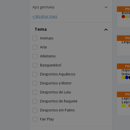
Aps germany
PR
Boné
+ Mostrar mais
Tema
Animais
PR
Lequ
Arte
Atletismo
Basquetebol
PR
Isqu
Isqu
Desportos Aquáticos
Desportos a Motor
Desportos de Luta
PR
Lápi
Desportos de Raquete
Lápi
Desportos em Patins
Fair Play
Futebol