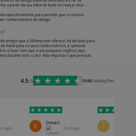
amento de design especial dedicado a criar as
ho a partir da sua ideia de base ou realçar uma
iada especificamente para permitir que os nossos
 ter conhecimentos de design.
os?
e artigos que a 360imprimir oferece, há de tudo para
de Natal para os seus colaboradores, a camisola
dá-lo a fazer com que o seu pequeno negócio seja
ntes durante todo o ano. Não importa o que precisar,
4.5
/5
5648
Avaliações
Devaci
Joana Ra
D
J
ortugal
Portugal
P