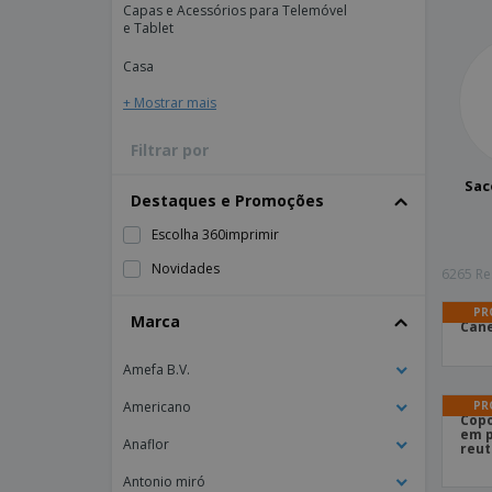
Capas e Acessórios para Telemóvel
Íman
e Tablet
Lonas
Casa
+ Mostrar mais
Filtrar por
Sac
Destaques e Promoções
Escolha 360imprimir
Novidades
6265 Re
PR
Marca
Cane
Amefa B.V.
PR
Americano
Copo
em p
Anaflor
reut
Antonio miró