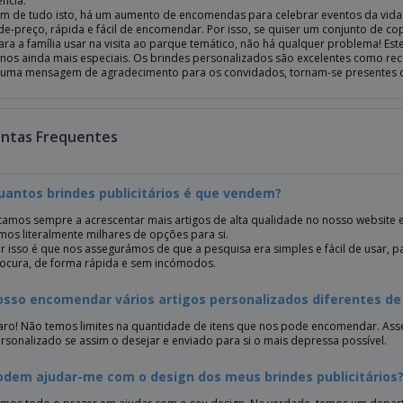
ência.
ém de tudo isto, há um aumento de encomendas para celebrar eventos da vida
de-preço, rápida e fácil de encomendar. Por isso, se quiser um conjunto de cop
para a família usar na visita ao parque temático, não há qualquer problema! E
nos ainda mais especiais. Os brindes personalizados são excelentes como re
 uma mensagem de agradecimento para os convidados, tornam-se presentes
ntas Frequentes
uantos brindes publicitários é que vendem?
tamos sempre a acrescentar mais artigos de alta qualidade no nosso website e 
mos literalmente milhares de opções para si.
r isso é que nos assegurámos de que a pesquisa era simples e fácil de usar, 
ocura, de forma rápida e sem incómodos.
osso encomendar vários artigos personalizados diferentes de
aro! Não temos limites na quantidade de itens que nos pode encomendar. Ass
rsonalizado se assim o desejar e enviado para si o mais depressa possível.
odem ajudar-me com o design dos meus brindes publicitários