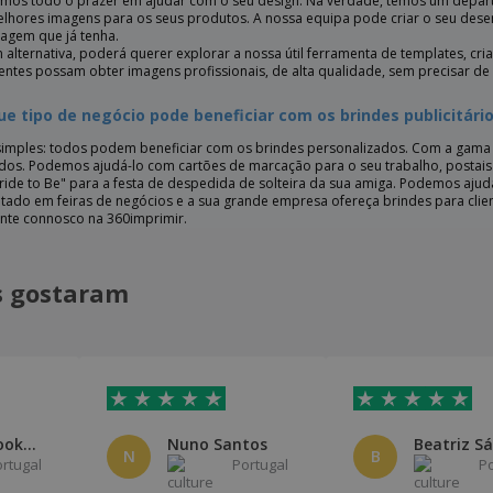
mos todo o prazer em ajudar com o seu design. Na verdade, temos um depart
lhores imagens para os seus produtos. A nossa equipa pode criar o seu desen
agem que já tenha.
 alternativa, poderá querer explorar a nossa útil ferramenta de templates, cr
ientes possam obter imagens profissionais, de alta qualidade, sem precisar de
ue tipo de negócio pode beneficiar com os brindes publicitári
simples: todos podem beneficiar com os brindes personalizados. Com a gama d
dos. Podemos ajudá-lo com cartões de marcação para o seu trabalho, postais 
ride to Be" para a festa de despedida de solteira da sua amiga. Podemos aju
tado em feiras de negócios e a sua grande empresa ofereça brindes para clie
nte connosco na 360imprimir.
is gostaram
Everyonelooks Real Estate
Nuno Santos
Beatriz Sá
N
B
ortugal
Portugal
P