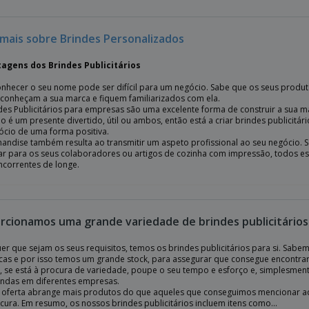
 mais sobre Brindes Personalizados
tagens dos Brindes Publicitários
onhecer o seu nome pode ser difícil para um negócio. Sabe que os seus produt
s conheçam a sua marca e fiquem familiarizados com ela.
des Publicitários para empresas são uma excelente forma de construir a sua m
 é um presente divertido, útil ou ambos, então está a criar brindes publicitári
ócio de uma forma positiva.
andise também resulta ao transmitir um aspeto profissional ao seu negócio. 
r para os seus colaboradores ou artigos de cozinha com impressão, todos es
ncorrentes de longe.
rcionamos uma grande variedade de brindes publicitários
er que sejam os seus requisitos, temos os brindes publicitários para si. Sab
icas e por isso temos um grande stock, para assegurar que consegue encontrar 
o, se está à procura de variedade, poupe o seu tempo e esforço e, simplesme
das em diferentes empresas.
 oferta abrange mais produtos do que aqueles que conseguimos mencionar aqui
cura. Em resumo, os nossos brindes publicitários incluem itens como...