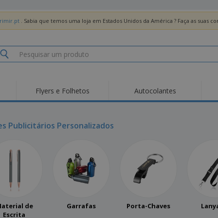
imir.pt
. Sabia que temos uma loja em Estados Unidos da América ? Faça as suas 
Flyers e Folhetos
Autocolantes
Des
Tendências
Novos Produtos
Pro
Bandeiras, Estandartes
es Publicitários Personalizados
Roll-up
T-Sh
e Guiões
Equipamentos e
Roll-ups
Bor
Artigos para serviços
de alimentação
Entregas domicílio e
Descartáveis
Ativ
takeaway
Autocolantes, Vinis e
Relógios de pulso
Trab
Cartazes
Camisolas
Taças e Troféus
Cai
Pre
Expositores
Medalhas
Per
aterial de
Garrafas
Porta-Chaves
Lany
Posters
Comida e Doces
Pro
Escrita