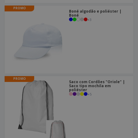
PROMO
Boné algodão e poliéster |
Boné
+
3
PROMO
Saco com Cordões "Oriole" |
Saco tipo mochila em
poliéster
+
5