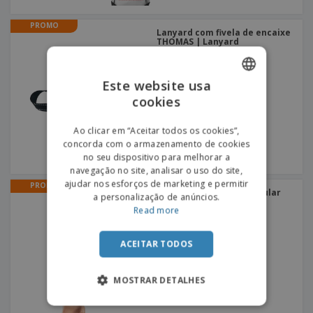
PROMO
Lanyard com fivela de encaixe
THOMAS | Lanyard
+
3
Este website usa
cookies
ENGLISH
PORTUGUESE
Ao clicar em “Aceitar todos os cookies”,
concorda com o armazenamento de cookies
SPANISH
no seu dispositivo para melhorar a
navegação no site, analisar o uso do site,
ajudar nos esforços de marketing e permitir
PROMO
Leque de Papel | Triangular
a personalização de anúncios.
Read more
ACEITAR TODOS
MOSTRAR DETALHES