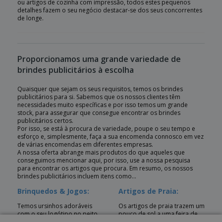
ou artigos de cozinha com impressão, todos estes pequenos
detalhes fazem o seu negócio destacar-se dos seus concorrentes
de longe.
Proporcionamos uma grande variedade de
brindes publicitários à escolha
Quaisquer que sejam os seus requisitos, temos os brindes
publicitários para si. Sabemos que os nossos clientes têm
necessidades muito específicas e por isso temos um grande
stock, para assegurar que consegue encontrar os brindes
publicitários certos.
Por isso, se está à procura de variedade, poupe o seu tempo e
esforço e, simplesmente, faça a sua encomenda connosco em vez
de várias encomendas em diferentes empresas.
A nossa oferta abrange mais produtos do que aqueles que
conseguimos mencionar aqui, por isso, use a nossa pesquisa
para encontrar os artigos que procura. Em resumo, os nossos
brindes publicitários incluem itens como...
Brinquedos & Jogos:
Artigos de Praia:
Temos ursinhos adoráveis
Os artigos de praia trazem um
com o seu logótipo no peito
pouco de sol a uma feira de
ou numa t-shirt para o ursinho
negócios ou a um evento e