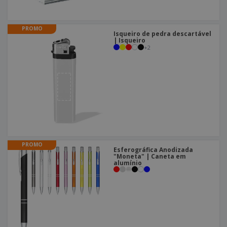
PROMO
Isqueiro de pedra descartável
| Isqueiro
+
2
PROMO
Esferográfica Anodizada
"Moneta" | Caneta em
alumínio