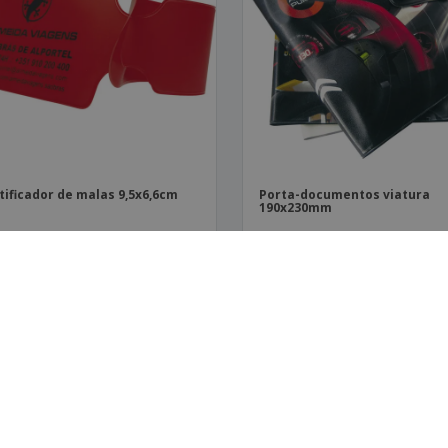
tificador de malas 9,5x6,6cm
Porta-documentos viatura
190x230mm