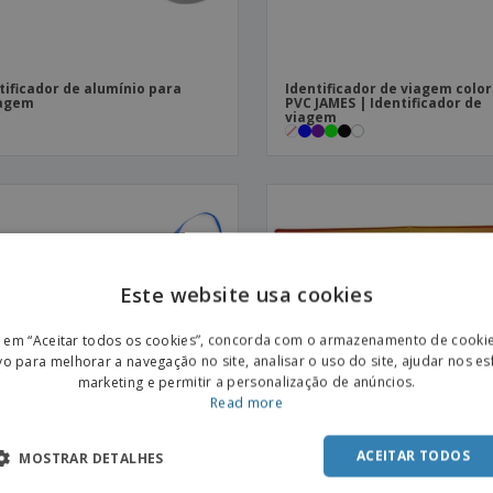
tificador de alumínio para
Identificador de viagem color
agem
PVC JAMES | Identificador de
viagem
Este website usa cookies
ENGL
r em “Aceitar todos os cookies”, concorda com o armazenamento de cooki
POR
vo para melhorar a navegação no site, analisar o uso do site, ajudar nos e
marketing e permitir a personalização de anúncios.
SPAN
Read more
ACEITAR TODOS
MOSTRAR DETALHES