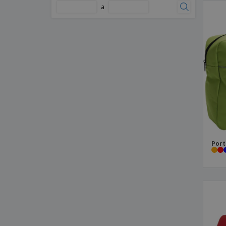
a
Port