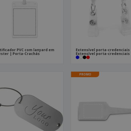
Etiquetas para
Revi
Malas e Mochilas
Impressoras
Cat
tificador PVC com lanyard em
Extensível porta-credenciais 
éster | Porta-Crachás
Extensível porta-credenciais
PROMO