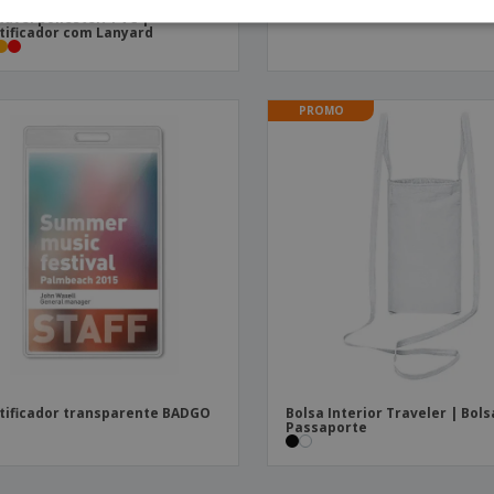
tificador com Lanyard
Porta boletim de vacinas
tável poliéster/ PVC |
tificador com Lanyard
PROMO
tificador transparente BADGO
Bolsa Interior Traveler | Bols
Passaporte