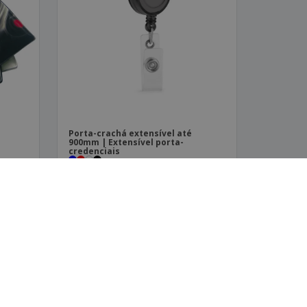
Porta-crachá extensível até
900mm | Extensível porta-
credenciais
‹
›
1
2
3