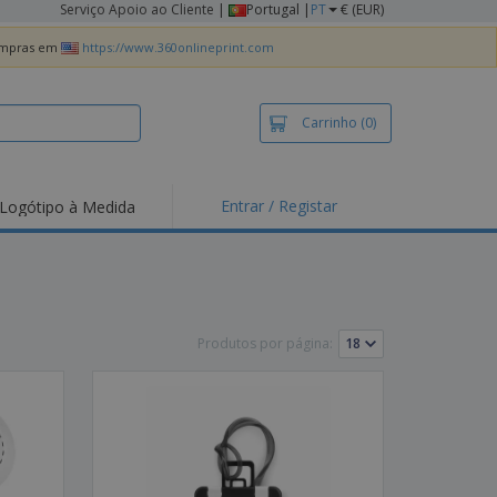
Serviço Apoio ao Cliente
|
Portugal |
PT
€ (EUR)
compras em
https://www.360onlineprint.com
Carrinho
(0)
Entrar / Registar
Logótipo à Medida
taques e
moções
irts e Pólos
dados
Produtos por página:
idades ao Ar Livre
alhar de casa
xas de Expedição
ndas
sonalizadas
dutos ecológicos