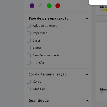
Iden
Porta contas 119x175mm
ajus
Iden
Porta documentos 160x220mm
Porta documentos a5
Tipo de personalização
Porta-Crachás
Adesivo de resina
Porta-documentos de cartão A4 Guild
Impressão
Porta-documentos de poliéster
Laser
Porta-documentos de poliéster (600D)
Outro
Porta-documentos viatura 190x230mm
Sem Personalização
Porta-identificação ABS
Transfer
Sementes porta Menta MENTA
Cor da Personalização
Cores
Uma Cor
Iden
Quantidade