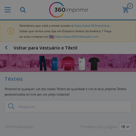
0
Detetámos que está a tentar aceder a
https://www.360imprimir.pt
.
Sabia que temos uma loja em Estados Unidos da América ? Faça
as suas compras em
https://www.360onlineprint.com
Voltar para Vestuário e Têxtil
Têxteis
Personalize qualquer um dos nossos Têxteis de qualidade e crie os seus próprios Têxteis
personalizados on-line por um preço imbatível.
169 Resultado(s)
Produtos por página: