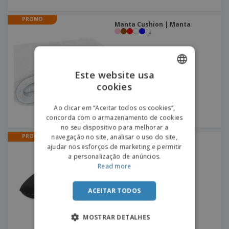
PROMO
Manta Cushion | Manta
+
2
Este website usa
cookies
ENGLISH
PORTUGUESE
Ao clicar em “Aceitar todos os cookies”,
concorda com o armazenamento de cookies
SPANISH
no seu dispositivo para melhorar a
PROMO
navegação no site, analisar o uso do site,
Almofada de pescoço
ajudar nos esforços de marketing e permitir
insuflável em camurça |
Almofada de pescoço
a personalização de anúncios.
Read more
ACEITAR TODOS
MOSTRAR DETALHES