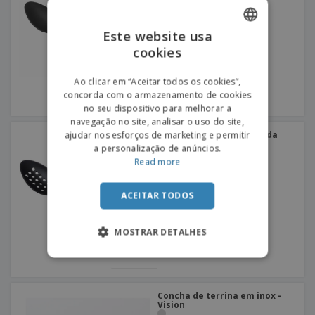
Este website usa
cookies
ENGLISH
PORTUGUESE
Ao clicar em “Aceitar todos os cookies”,
concorda com o armazenamento de cookies
SPANISH
no seu dispositivo para melhorar a
navegação no site, analisar o uso do site,
Colher de servir perfurada
ajudar nos esforços de marketing e permitir
em plástico - Cosmos
a personalização de anúncios.
Read more
ACEITAR TODOS
MOSTRAR DETALHES
Concha de terrina em inox -
Vision