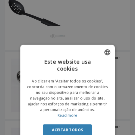
Concha de terrina em inox -
Este website usa
Vision
cookies
ENGLISH
PORTUGUESE
Ao clicar em “Aceitar todos os cookies”,
concorda com o armazenamento de cookies
SPANISH
no seu dispositivo para melhorar a
navegação no site, analisar o uso do site,
ajudar nos esforços de marketing e permitir
a personalização de anúncios.
Read more
Concha de terrina em inox -
ACEITAR TODOS
Vision Escovado