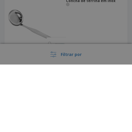
Concha de terrina em inox
Filtrar por
Pinça de chef em inox - Util
›
Portugal |
PT
(€ EUR )