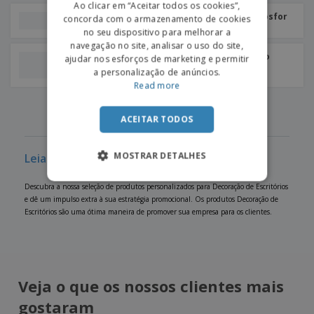
Ao clicar em “Aceitar todos os cookies”,
Lápis Ponteiro Eterno Gosfor
concorda com o armazenamento de cookies
SPANISH
no seu dispositivo para melhorar a
navegação no site, analisar o uso do site,
Lápis Eterno Multifunção
ajudar nos esforços de marketing e permitir
Teluk
a personalização de anúncios.
Read more
‹
›
1
2
3
4
5
ACEITAR TODOS
MOSTRAR DETALHES
Leia mais sobre Decoração de Escritórios
Descubra a nossa seleção de produtos personalizados para Decoração de Escritórios
e dê um impulso extra à sua estratégia promocional. Os produtos Decoração de
Escritórios são uma ótima maneira de promover sua empresa para os clientes.
Veja o que os nossos clientes mais
gostaram