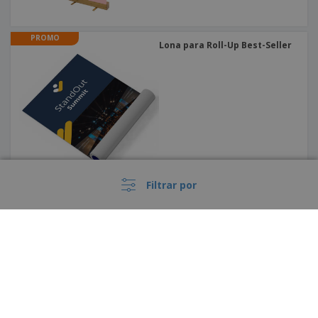
PROMO
Lona para Roll-Up Best-Seller
Filtrar por
PROMO
Banner Extensível |
235x244,5cm
Portugal |
PT