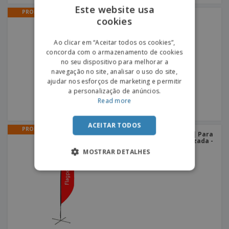
Este website usa
PROMO
Roll-up
cookies
ENGLISH
PORTUGUESE
Ao clicar em “Aceitar todos os cookies”,
concorda com o armazenamento de cookies
SPANISH
no seu dispositivo para melhorar a
navegação no site, analisar o uso do site,
ajudar nos esforços de marketing e permitir
a personalização de anúncios.
Read more
ACEITAR TODOS
PROMO
Bandeiras Publicitárias | Para
Chão | 1 Face | Base Cruzada -
Cinzenta
MOSTRAR DETALHES