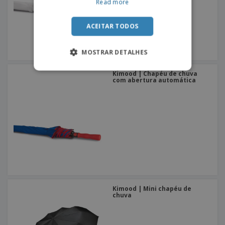
Read more
ACEITAR TODOS
MOSTRAR DETALHES
Kimood | Chapéu de chuva
com abertura automática
Kimood | Mini chapéu de
chuva