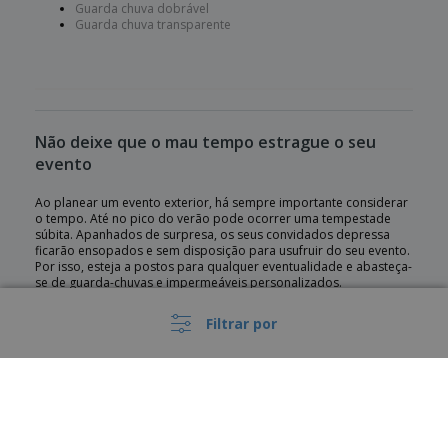
Guarda chuva dobrável
Guarda chuva transparente
Não deixe que o mau tempo estrague o seu
evento
Ao planear um evento exterior, há sempre importante considerar
o tempo. Até no pico do verão pode ocorrer uma tempestade
súbita. Apanhados de surpresa, os seus convidados depressa
ficarão ensopados e sem disposição para usufruir do seu evento.
Por isso, esteja a postos para qualquer eventualidade e abasteça-
se de guarda-chuvas e impermeáveis personalizados.
Seja uma angariação de fundos de beneficência, uma festa de
jardim, ou casamento, os nossos guarda-chuvas e impermeáveis
Filtrar por
podem salvar o dia. E com a possibilidade de encomendar
pequenas quantidades, pode assegurar-se que até os mais
pequenos ajuntamentos ao ar livre não serão estragados pelo
mau tempo.