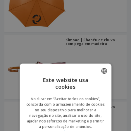
Kimood | Chapéu de chuva
com pega em madeira
Este website usa
cookies
ENGLISH
PORTUGUESE
Ao clicar em “Aceitar todos os cookies”,
concorda com o armazenamento de cookies
SPANISH
Kimood | Chapéu de chuva
no seu dispositivo para melhorar a
quadrado
navegação no site, analisar o uso do site,
ajudar nos esforços de marketing e permitir
a personalização de anúncios.