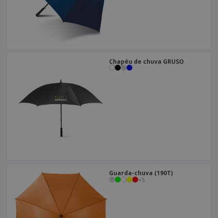
Chapéu de chuva GRUSO
Guarda-chuva (190T)
+
5