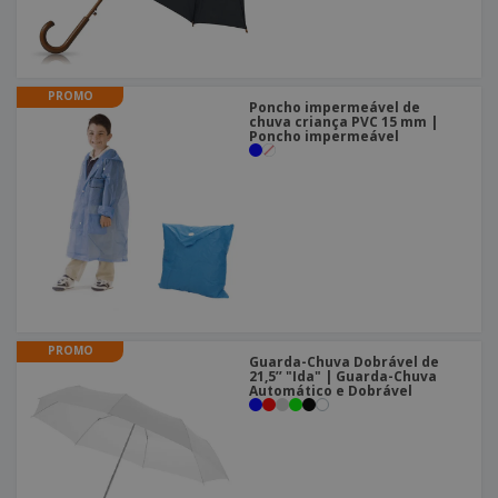
PROMO
Poncho impermeável de
chuva criança PVC 15 mm |
Poncho impermeável
PROMO
Guarda-Chuva Dobrável de
21,5’’ "Ida" | Guarda-Chuva
Automático e Dobrável