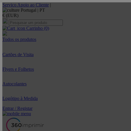
Serviço Apoio ao Cliente
|
Portugal |
PT
€ (EUR)
Carrinho
(0)
Todos os produtos
Cartões de Visita
Flyers e Folhetos
Autocolantes
Logótipo à Medida
Entrar / Registar