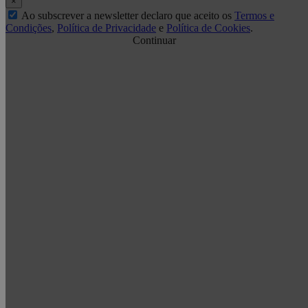
×
Ao subscrever a newsletter declaro que aceito os
Termos e
Condições
,
Política de Privacidade
e
Política de Cookies
.
Continuar