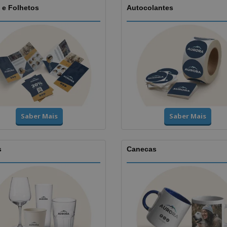
 e Folhetos
Autocolantes
Saber Mais
Saber Mais
s
Canecas