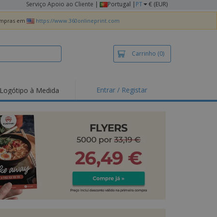
Serviço Apoio ao Cliente
|
Portugal |
PT
€ (EUR)
compras em
https://www.360onlineprint.com
Carrinho
(0)
Entrar / Registar
Logótipo à Medida
taques e
moções
irts e Pólos
dados
idades ao Ar Livre
alhar de casa
xas de Expedição
ndas
sonalizadas
dutos ecológicos