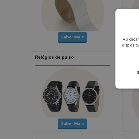
Saber Mais
Ao clica
dispositi
Relógios de pulso
Taças
Saber Mais