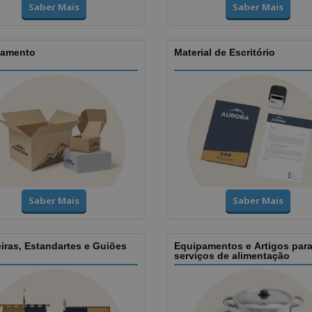
Saber Mais
Saber Mais
amento
Material de Escritório
Saber Mais
Saber Mais
iras, Estandartes e Guiões
Equipamentos e Artigos par
serviços de alimentação