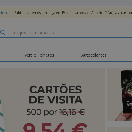
imir.pt
. Sabia que temos uma loja em Estados Unidos da América ? Faça as suas 
Flyers e Folhetos
Autocolantes
Des
Tendências
Novos Produtos
Pro
Bandeiras, Estandartes
Roll-up
T-Sh
e Guiões
Equipamentos e
Roll-ups
Bor
Artigos para serviços
de alimentação
Entregas domicílio e
Descartáveis
Ativ
takeaway
Autocolantes, Vinis e
Relógios de pulso
Trab
Cartazes
Camisolas
Taças e Troféus
Cai
Pre
Expositores
Medalhas
Per
Posters
Comida e Doces
Pro