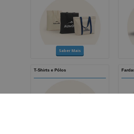
Saber Mais
T-Shirts e Pólos
Fardas