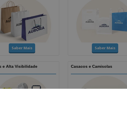
Saber Mais
Saber Mais
 e Alta Visibilidade
Casacos e Camisolas