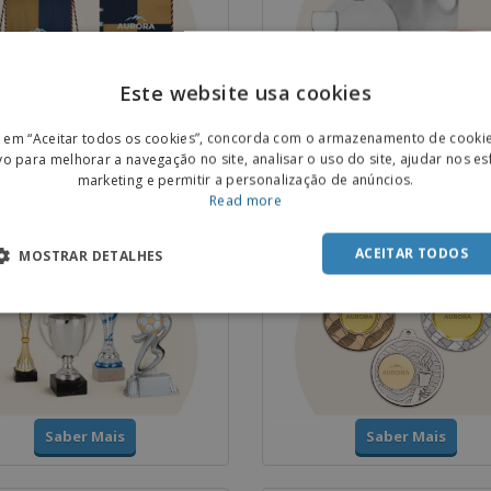
Este website usa cookies
ENGL
Saber Mais
Saber Mais
r em “Aceitar todos os cookies”, concorda com o armazenamento de cooki
POR
vo para melhorar a navegação no site, analisar o uso do site, ajudar nos e
marketing e permitir a personalização de anúncios.
SPAN
Read more
 e Troféus
Medalhas
ACEITAR TODOS
MOSTRAR DETALHES
Saber Mais
Saber Mais