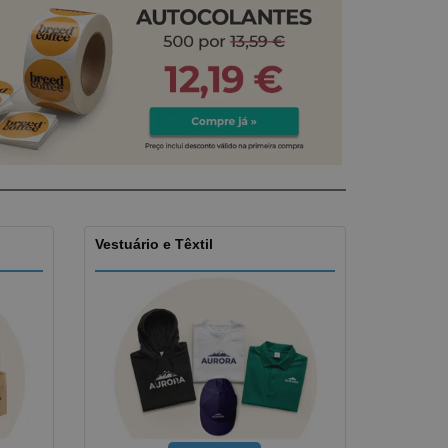
stas, Livros e
alogos
Vestuário e Têxtil