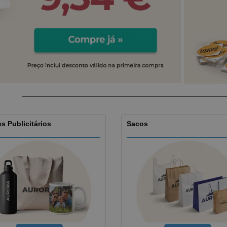
Etiquetas para
Revi
Malas e Mochilas
Impressoras
Cat
s Publicitários
Sacos