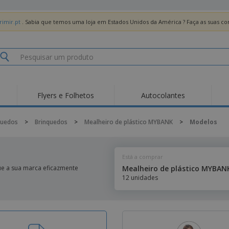
imir.pt
. Sabia que temos uma loja em Estados Unidos da América ? Faça as suas 
Flyers e Folhetos
Autocolantes
Des
Tendências
Novos Produtos
Pro
quedos
>
Brinquedos
>
Mealheiro de plástico MYBANK
>
Modelos
Bandeiras, Estandartes
Roll-up
T-Sh
e Guiões
Equipamentos e
Roll-ups
Bor
Artigos para serviços
Está a comprar
de alimentação
Entregas domicílio e
Descartáveis
Ativ
takeaway
ue a sua marca eficazmente
Mealheiro de plástico MYBAN
Autocolantes, Vinis e
12 unidades
Relógios de pulso
Trab
Cartazes
Camisolas
Taças e Troféus
Cai
Pre
Expositores
Medalhas
Per
Posters
Comida e Doces
Pro