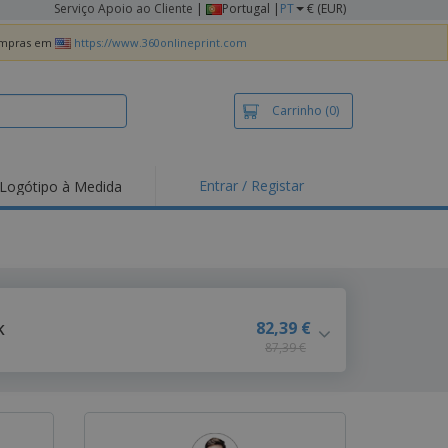
Serviço Apoio ao Cliente
|
Portugal |
PT
€ (EUR)
compras em
https://www.360onlineprint.com
Carrinho
(0)
Entrar / Registar
Logótipo à Medida
taques e
moções
irts e Pólos
dados
idades ao Ar Livre
82,39 €
K
87,39 €
alhar de casa
xas de Expedição
ndas
sonalizadas
dutos ecológicos