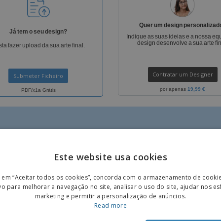
Etiquetas para
Revi
Malas e Mochilas
Impressoras
Cat
Quer um design personalizad
Já tem o seu design?
Indique as suas ideias e a nossa eq
design desenvolve a sua arte fin
ta fazer upload da sua arte final.
Contratar um Designer
Submeter Ficheiro
por apenas
19,99 €
PDF/x1a Grátis
Este website usa cookies
ENGL
r em “Aceitar todos os cookies”, concorda com o armazenamento de cooki
IS
GRÁTIS
POR
vo para melhorar a navegação no site, analisar o uso do site, ajudar nos e
marketing e permitir a personalização de anúncios.
SPAN
Read more