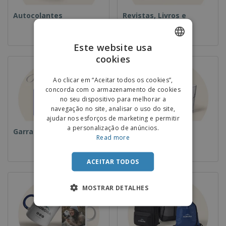
Autocolantes
Revistas, Livros e
Catalogos
Este website usa
cookies
ENGLISH
PORTUGUESE
Ao clicar em “Aceitar todos os cookies”,
concorda com o armazenamento de cookies
SPANISH
no seu dispositivo para melhorar a
navegação no site, analisar o uso do site,
ajudar nos esforços de marketing e permitir
a personalização de anúncios.
Garrafas
Copos
Read more
ACEITAR TODOS
MOSTRAR DETALHES