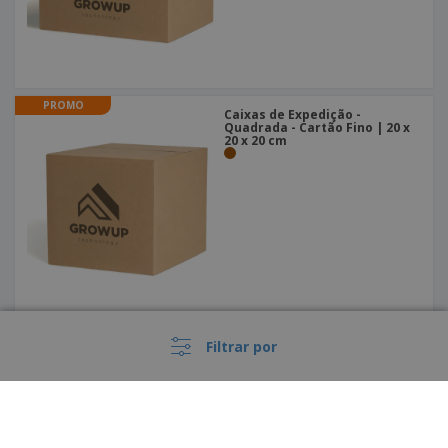
PROMO
Caixas de Expedição -
Quadrada - Cartão Fino | 20 x
20 x 20 cm
PROMO
Embalagem Basculante 90 x
Filtrar por
30 x 60 mm (Larg x Alt x Comp)