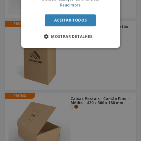
Read more
ACEITAR TODOS
PROMO
Caixas de Expedição - Cartão
Fino - Para Produtos
Compridos - Abertura No
MOSTRAR DETALHES
Topo | 50 x 15 x 15 cm
PROMO
Caixas Postais - Cartão Fino -
Médio | 430 x 300 x 180 mm