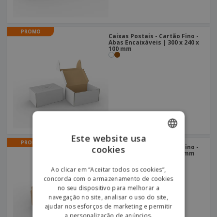
PROMO
Caixas Postais - Cartão Fino -
Abas Encaixáveis | 300 x 240 x
100 mm
Este website usa
PROMO
Caixas Postais - Cartão Fino -
cookies
ENGLISH
Pequeno | 200 x 200 x 70 mm
PORTUGUESE
Ao clicar em “Aceitar todos os cookies”,
concorda com o armazenamento de cookies
SPANISH
no seu dispositivo para melhorar a
navegação no site, analisar o uso do site,
ajudar nos esforços de marketing e permitir
a personalização de anúncios.