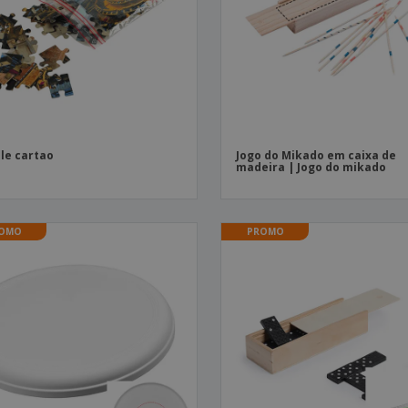
Etiquetas para
Revi
Malas e Mochilas
Impressoras
Cat
le cartao
Jogo do Mikado em caixa de
madeira | Jogo do mikado
OMO
PROMO