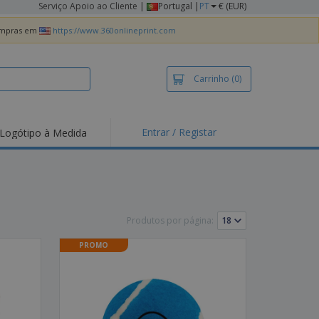
Serviço Apoio ao Cliente
|
Portugal |
PT
€ (EUR)
compras em
https://www.360onlineprint.com
Carrinho
(0)
Entrar / Registar
Logótipo à Medida
taques e
moções
irts e Pólos
dados
Produtos por página:
idades ao Ar Livre
PROMO
alhar de casa
xas de Expedição
ndas
sonalizadas
dutos ecológicos