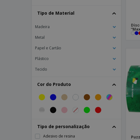
Corda de saltar
Tipo de Material
Corda de saltar em madeira JUMPI
Disco de nylon dobrável ATRAPA
Disc
Madeira
“Max
Disco voador 23 cm SYDNEY
Metal
Dominó de plastico DOMINO
Papel e Cartão
Dominó em cartão otal 28 pecas com
embalagem inc
Plástico
Frisbee
Tecido
Jenga em funda de algodão PISA
Cor do Produto
Jogo 4-em-linha em plástico PP
Jogo Quebra-Cabeças
Jogo com bola de ventosa CATCH&PLAY
Jogo das Bolas OTHO
Jogo de Cartas Clássico ARUBA
Tipo de personalização
Jogo de Habilidade
Adesivo de resina
Puz