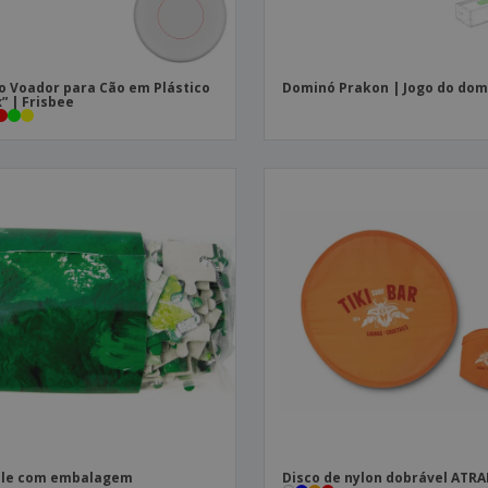
o Voador para Cão em Plástico
Dominó Prakon | Jogo do dom
” | Frisbee
zle com embalagem
Disco de nylon dobrável ATR