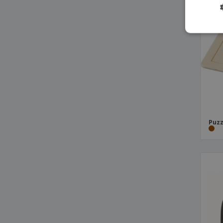
Mini cesta de basquete
Mini-Matraquilhos da Madeira
Puzzle
Puzzle cartao
Puzzle com embalagem
Puzzle de madeira com 9 peças
Puzzles magnéticos
Quebra-cabeça da madeira TRIKESNATS
Puzz
Quebra-cabeça de plástico DIVER
Raquetes de praia
Raquetes de praia MATCH
Raquetes de praia MINI MATCH