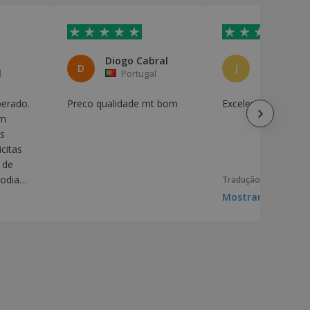
Diogo Cabral
D
J
l
Portugal
Portuga
perado.
Preco qualidade mt bom
Excelente!
um
s
citas
 de
odia
Tradução automática
Mostrar original