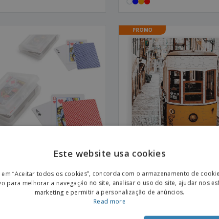
PROMO
Este website usa cookies
ENGL
lho de 54 cartas JOHAN
700 x 700 mm | Puzzles magn
r em “Aceitar todos os cookies”, concorda com o armazenamento de cooki
POR
vo para melhorar a navegação no site, analisar o uso do site, ajudar nos e
marketing e permitir a personalização de anúncios.
SPAN
Read more