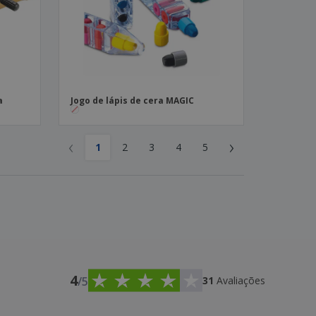
a
Jogo de lápis de cera MAGIC
‹
›
1
2
3
4
5
4
/5
31
Avaliações