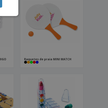
MIGO
Raquetes de praia MINI MATCH