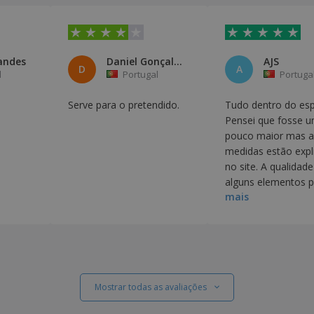
andes
Daniel Gonçalves
AJS
D
A
l
Portugal
Portuga
Serve para o pretendido.
Tudo dentro do es
Pensei que fosse 
pouco maior mas a
medidas estão expli
no site. A qualidade
alguns elementos p
mais
ser melhor
Mostrar todas as avaliações