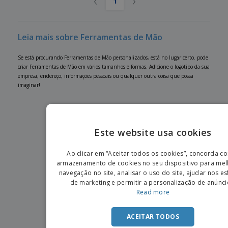
‹
›
1
Leia mais sobre Ferramentas de Mão
Se está procurando Ferramentas de Mão personalizados, está no lugar certo. pode
criar Ferramentas de Mão em vários tamanhos e formas. Adicione o logotipo da sua
empresa, endereço, informações pessoais ou qualquer outra coisa que possa
imaginar!
Este website usa cookies
ENGLIS
Ao clicar em “Aceitar todos os cookies”, concorda c
PORTU
armazenamento de cookies no seu dispositivo para mel
navegação no site, analisar o uso do site, ajudar nos e
SPANIS
de marketing e permitir a personalização de anúnci
Read more
ACEITAR TODOS