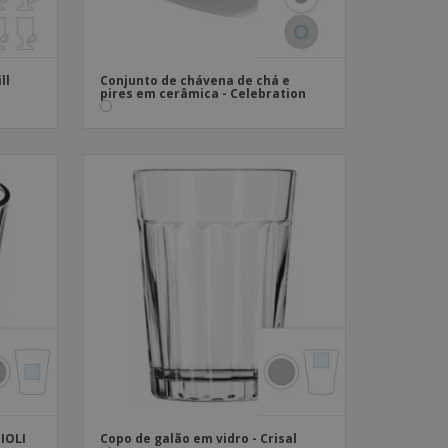
ll
Conjunto de chávena de chá e
pires em cerâmica - Celebration
IOLI
Copo de galão em vidro - Crisal