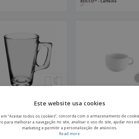
ROCCO™ - Caffeino
Este website usa cookies
ca em vidro - Vela
Chávena de café em cerâmica
ENGL
VISTA ALEGRE™ - Europa
r em “Aceitar todos os cookies”, concorda com o armazenamento de cooki
POR
vo para melhorar a navegação no site, analisar o uso do site, ajudar nos e
marketing e permitir a personalização de anúncios.
SPAN
Read more