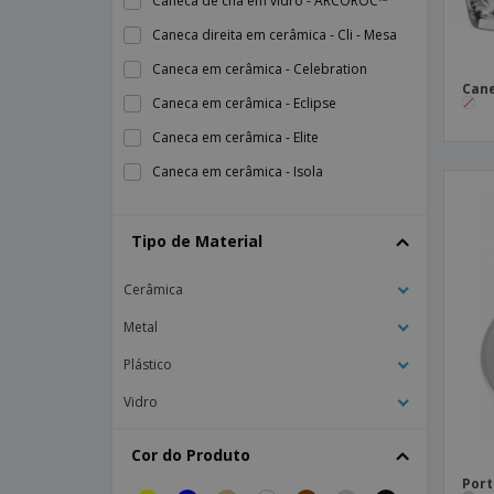
Caneca de chá em vidro - ARCOROC™
Caneca direita em cerâmica - Cli - Mesa
Caneca em cerâmica - Celebration
Cane
Caneca em cerâmica - Eclipse
Caneca em cerâmica - Elite
Caneca em cerâmica - Isola
Caneca em cerâmica - Nordika
Tipo de Material
Caneca em cerâmica - Opera
Caneca em cerâmica - Pes
Cerâmica
Caneca em cerâmica - Raio
Metal
Caneca em cerâmica - Roulette
Plástico
Caneca em cerâmica - Wave
Vidro
Caneca em vidro - ARCOROC™ - Latino
Caneca em vidro - Bill
Cor do Produto
Caneca em vidro - Country
Port