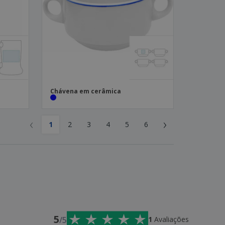
Chávena em cerâmica
‹
›
1
2
3
4
5
6
5
/5
1
Avaliações