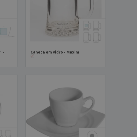
stas, Livros e
alogos
 -
Caneca em vidro - Maxim