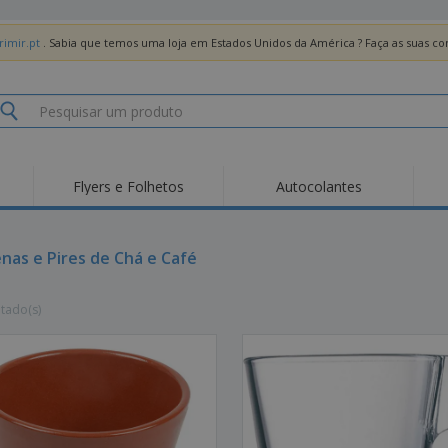
imir.pt
. Sabia que temos uma loja em Estados Unidos da América ? Faça as suas 
Flyers e Folhetos
Autocolantes
Des
Tendências
Novos Produtos
Pro
Bandeiras, Estandartes
nas e Pires de Chá e Café
Roll-up
T-Sh
e Guiões
Equipamentos e
Roll-ups
Bor
Artigos para serviços
ltado(s)
de alimentação
Entregas domicílio e
Descartáveis
Ativ
takeaway
Autocolantes, Vinis e
Relógios de pulso
Trab
Cartazes
Camisolas
Taças e Troféus
Cai
Pre
Expositores
Medalhas
Per
Posters
Comida e Doces
Pro