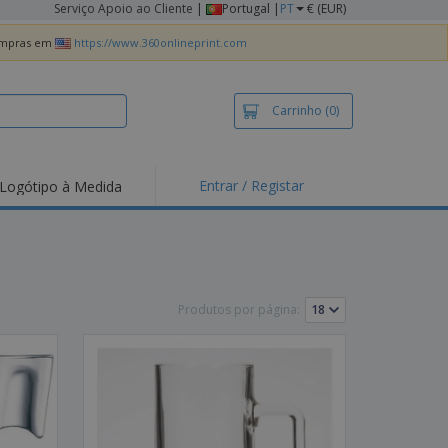
Serviço Apoio ao Cliente
|
Portugal |
PT
€ (EUR)
compras em
https://www.360onlineprint.com
Carrinho
(0)
Entrar / Registar
Logótipo à Medida
taques e
moções
irts e Pólos
dados
Produtos por página:
idades ao Ar Livre
alhar de casa
xas de Expedição
ndas
sonalizadas
dutos ecológicos