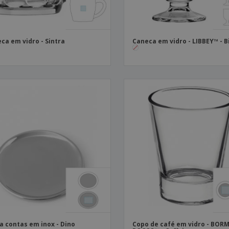
ca em vidro - Sintra
Caneca em vidro - LIBBEY™ - Bi
a contas em inox - Dino
Copo de café em vidro - BORM