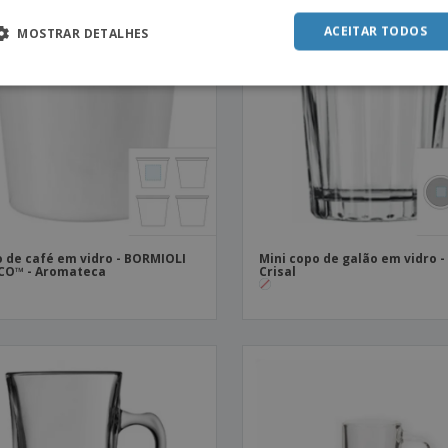
ACEITAR TODOS
MOSTRAR DETALHES
 de café em vidro - BORMIOLI
Mini copo de galão em vidro -
CO™ - Aromateca
Crisal