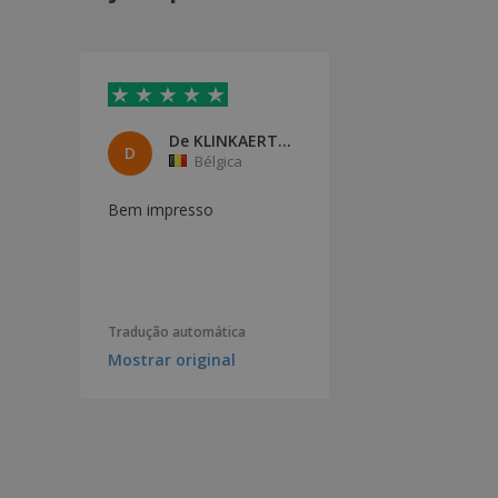
Copo de café em vidro - BORMIOLI
ROCCO™ - Caffeino
Copo de galão em vidro - Crisal
Copos Base Grossa Transparente
Policarbonato
De KLINKAERT bvba
D
Bélgica
Copos Resistentes Transparente
Policarbonato
Bem impresso
Copos Translúcido SAN
Copos Transparente Policarbonato
Copos em Louça Cerâmica
Mini Copo "Cordial" Transparente Cristal
Tradução automática
Mostrar original
Mini Copo Transparente Cristal
Mini caneca em vidro - Bill
Mini caneca em vidro - Iates
Mini copo de galão em vidro - Crisal