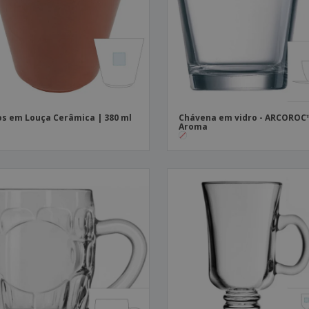
Etiquetas para
Revi
Malas e Mochilas
Impressoras
Cat
s em Louça Cerâmica | 380 ml
Chávena em vidro - ARCOROC™
Aroma