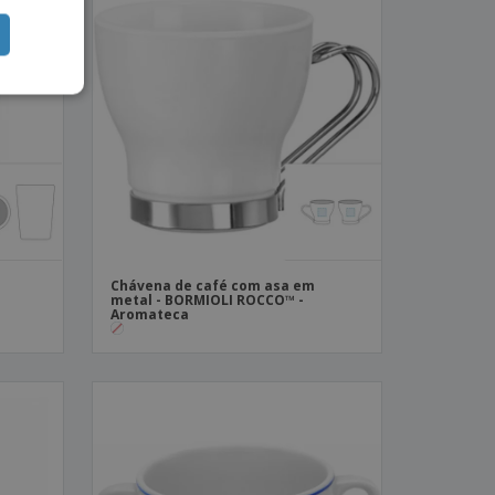
Chávena de café com asa em
metal - BORMIOLI ROCCO™ -
Aromateca