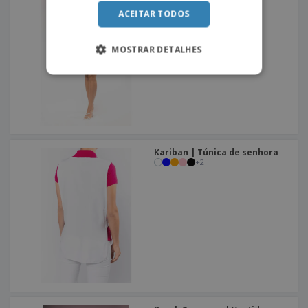
curta
ACEITAR TODOS
MOSTRAR DETALHES
Kariban | Túnica de senhora
+
2