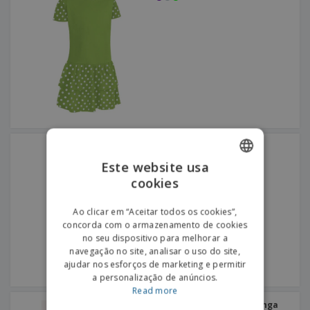
Vestido FESTA
Este website usa
cookies
ENGLISH
PORTUGUESE
Ao clicar em “Aceitar todos os cookies”,
concorda com o armazenamento de cookies
SPANISH
no seu dispositivo para melhorar a
navegação no site, analisar o uso do site,
ajudar nos esforços de marketing e permitir
a personalização de anúncios.
Read more
Kariban | Vestido de manga