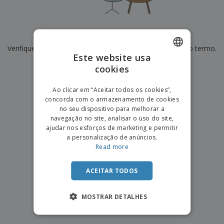
e
s
s
i
e
i
t
o
s
E
t
u
s
c
m
o
á
De momento não temos resultados para
"
"
r
b
r
r
i
Verifique se escreveu corretamente ou procure por outro termo.
a
e
i
C
Este website usa
t
l
s
o
o
ó
a
×
cookies
ENGLISH
limpar pesquisa
m
r
m
p
i
e
PORTUGUESE
T
Ao clicar em “Aceitar todos os cookies”,
r
o
n
o
concorda com o armazenamento de cookies
e
SPANISH
t
d
no seu dispositivo para melhorar a
p
o
o
navegação no site, analisar o uso do site,
o
Entrar /
s
r
ajudar nos esforços de marketing e permitir
Registar
o
T
a personalização de anúncios.
s
e
Read more
p
m
Serviço
r
a
Apoio
o
ACEITAR TODOS
ao
d
Cliente
u
MOSTRAR DETALHES
t
o
s