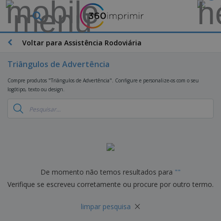
O
s
M
a
Voltar para Assistência Rodoviária
M
i
a
s
t
Triângulos de Advertência
V
e
e
B
r
Compre produtos "Triângulos de Advertência". Configure e personalize-os com o seu
n
r
i
logótipo, texto ou design.
d
i
a
i
n
i
d
D
d
s
o
i
e
d
s
s
s
e
p
P
M
M
l
u
a
a
a
b
r
t
y
l
k
e
De momento não temos resultados para
"
"
s
i
S
e
r
e
Verifique se escreveu corretamente ou procure por outro termo.
c
a
t
i
E
i
c
i
a
x
t
×
o
n
l
limpar pesquisa
p
V
á
s
g
d
o
e
r