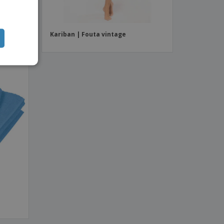
ISH
m
Kariban | Fouta vintage