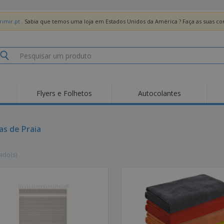
imir.pt
. Sabia que temos uma loja em Estados Unidos da América ? Faça as suas 
Flyers e Folhetos
Autocolantes
Des
Tendências
Novos Produtos
Pro
Bandeiras, Estandartes
as de Praia
Roll-up
T-Sh
e Guiões
Equipamentos e
Roll-ups
Bor
Artigos para serviços
ado(s)
de alimentação
Entregas domicílio e
Descartáveis
Ativ
takeaway
Autocolantes, Vinis e
Relógios de pulso
Trab
Cartazes
Camisolas
Taças e Troféus
Cai
Pre
Expositores
Medalhas
Per
Posters
Comida e Doces
Pro