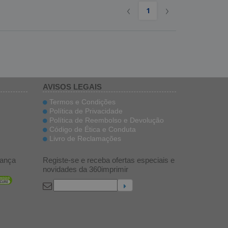
‹
›
1
AVISOS LEGAIS
Termos e Condições
Política de Privacidade
Política de Reembolso e Devolução
Código de Ética e Conduta
Livro de Reclamações
ança
Registe-se e receba ofertas especiais e
novidades da 360imprimir