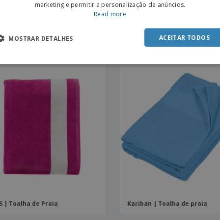
marketing e permitir a personalização de anúncios.
SPAN
ban | Toalha de Praia
Read more
Kariban | Fouta às riscas co
ACEITAR TODOS
MOSTRAR DETALHES
franjas
S | Toalha de Praia
Kariban | Toalha de praia