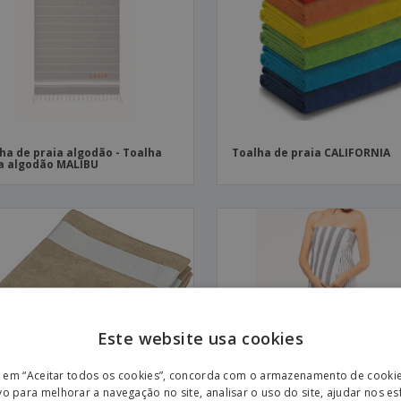
Etiquetas para
Revi
Malas e Mochilas
Impressoras
Cat
ha de praia algodão - Toalha
Toalha de praia CALIFORNIA
a algodão MALIBU
Este website usa cookies
ENGL
r em “Aceitar todos os cookies”, concorda com o armazenamento de cooki
POR
vo para melhorar a navegação no site, analisar o uso do site, ajudar nos e