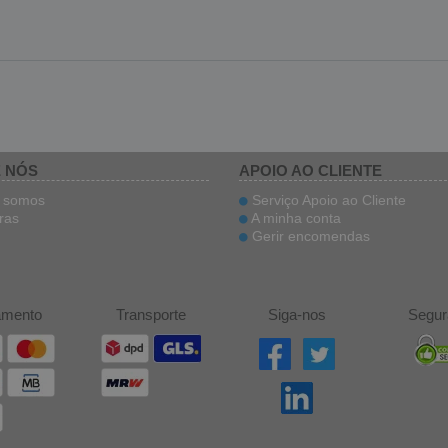
 NÓS
APOIO AO CLIENTE
somos
Serviço Apoio ao Cliente
ras
A minha conta
Gerir encomendas
amento
Transporte
Siga-nos
Segur