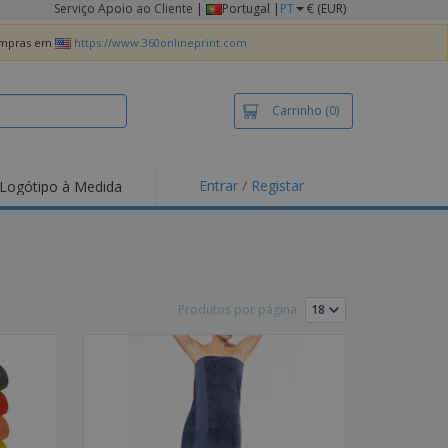
Serviço Apoio ao Cliente
|
Portugal |
PT
€ (EUR)
compras em
https://www.360onlineprint.com
Carrinho
(0)
Entrar / Registar
Logótipo à Medida
taques e
moções
irts e Pólos
dados
Produtos por página:
idades ao Ar Livre
alhar de casa
xas de Expedição
ndas
sonalizadas
dutos ecológicos