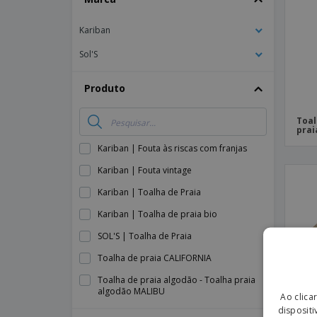
Íman
Kariban
Lonas
Sol'S
Produto
Toal
prai
Kariban | Fouta às riscas com franjas
Kariban | Fouta vintage
Kariban | Toalha de Praia
Kariban | Toalha de praia bio
SOL'S | Toalha de Praia
Toalha de praia CALIFORNIA
Toalha de praia algodão - Toalha praia
algodão MALIBU
Ao clica
dispositi