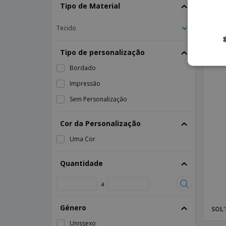
Tipo de Material
Kari
Tecido
Tipo de personalização
Bordado
Impressão
Sem Personalização
Cor da Personalização
Uma Cor
Quantidade
a
Género
SOL'
Unissexo