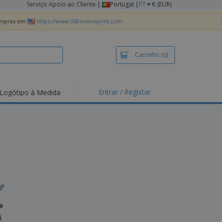
Serviço Apoio ao Cliente
|
Portugal |
PT
€ (EUR)
compras em
https://www.360onlineprint.com
Carrinho
(0)
Entrar / Registar
Logótipo à Medida
taques e
moções
irts e Pólos
dados
idades ao Ar Livre
alhar de casa
xas de Expedição
ndas
sonalizadas
dutos ecológicos