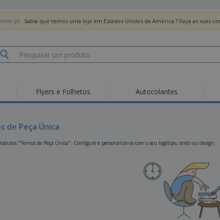
imir.pt
. Sabia que temos uma loja em Estados Unidos da América ? Faça as suas 
Flyers e Folhetos
Autocolantes
Des
Tendências
Novos Produtos
Pro
Bandeiras, Estandartes
s de Peça Única
Roll-up
T-Sh
e Guiões
Equipamentos e
Roll-ups
Bor
odutos "Ternos de Peça Única". Configure e personalize-os com o seu logótipo, texto ou design.
Artigos para serviços
de alimentação
Entregas domicílio e
Descartáveis
Ativ
takeaway
Autocolantes, Vinis e
Relógios de pulso
Trab
Cartazes
Camisolas
Taças e Troféus
Cai
Pre
Expositores
Medalhas
Per
Posters
Comida e Doces
Pro