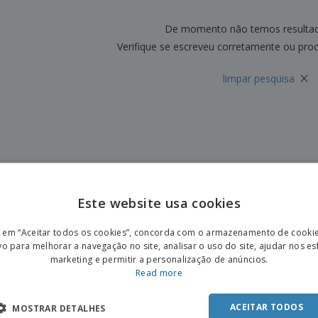
Etiquetas para
Revi
Malas e Mochilas
Impressoras
Cat
De momento não temos resulta
Verifique se escreveu corretamente ou pro
×
limpar pesquisa
Este website usa cookies
ENGL
r em “Aceitar todos os cookies”, concorda com o armazenamento de cooki
POR
vo para melhorar a navegação no site, analisar o uso do site, ajudar nos e
marketing e permitir a personalização de anúncios.
SPAN
Read more
ACEITAR TODOS
MOSTRAR DETALHES