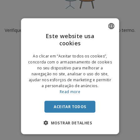
e
s
s
i
e
i
t
o
s
E
t
u
s
c
m
o
á
De momento não temos resultados para
"
"
r
b
r
r
i
Verifique se escreveu corretamente ou procure por outro termo.
a
e
i
C
Este website usa
t
l
s
o
o
ó
a
×
cookies
ENGLISH
limpar pesquisa
m
r
m
p
i
e
PORTUGUESE
T
Ao clicar em “Aceitar todos os cookies”,
r
o
n
o
concorda com o armazenamento de cookies
e
SPANISH
t
d
no seu dispositivo para melhorar a
p
o
o
navegação no site, analisar o uso do site,
o
Entrar /
s
r
ajudar nos esforços de marketing e permitir
Registar
o
T
a personalização de anúncios.
s
e
Read more
p
m
Serviço
r
a
Apoio
o
ACEITAR TODOS
ao
d
Cliente
u
MOSTRAR DETALHES
t
o
s