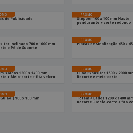
Etiquetas para
Revi
Malas e Mochilas
Impressoras
Cat
OMO
PROMO
as de Publicidade
Stopper 100 x 100 mm Haste
pendurante + corte redondo
PROMO
sitor Inclinado 700 x 1000 mm
Placas de Sinalização 450 x 
rte e Pé de Suporte
OMO
PROMO
m 3 lados 1200 x 1400 mm
Cubo Expositor 1500 x 2000 m
rte + Meio-corte + fita velcro
Recorte e meio-corte
OMO
PROMO
 Guião | 100 x 100 mm
Totem 4 Lados 1200 x 1400 m
Recorte + Meio-corte + fita v