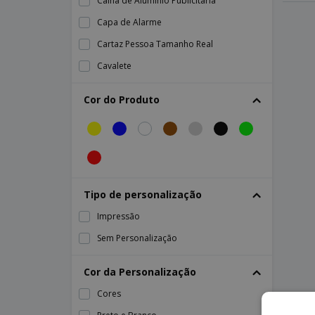
Calha de Alumínio Publicitária
Capa de Alarme
Cartaz Pessoa Tamanho Real
Cavalete
Coluna Insuflável
Cor do Produto
Cubo Expositor
Cubos Decorativos
Divisórias de Proteção para Chão
Divisórias de Proteção para Secretária
Tipo de personalização
Estandarte
Impressão
Expositor Inclinado
Sem Personalização
Expositor com Molduras
Expositor de Balcão Vertical
Cor da Personalização
Expositor de Centro de Loja
Cores
Expositor de Chão 2 Faces