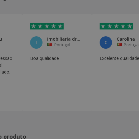
u
Imobiliaria dream- Alexandra
Carolina
I
C
l
Portugal
Portuga
ressão
Boa qualidade
Excelente qualidad
al
lado,
o produto