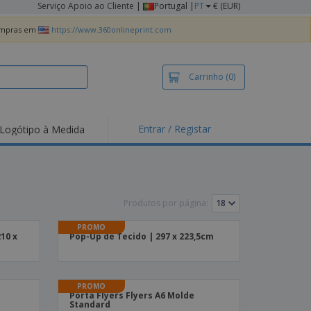
Serviço Apoio ao Cliente
|
Portugal |
PT
€ (EUR)
compras em
https://www.360onlineprint.com
Carrinho
(0)
Entrar / Registar
Logótipo à Medida
taques e
moções
irts e Pólos
dados
Produtos por página:
idades ao Ar Livre
PROMO
210 x
Pop-Up de Tecido | 297 x 223,5cm
alhar de casa
xas de Expedição
ndas
PROMO
sonalizadas
Porta Flyers Flyers A6 Molde
Standard
dutos ecológicos