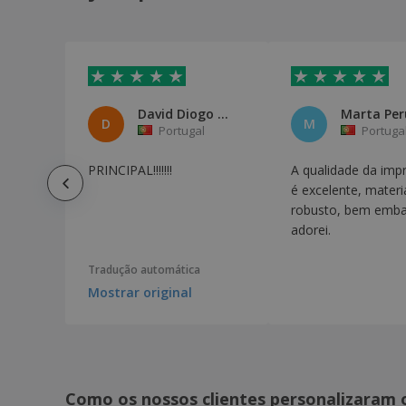
Quadro Branco Magnético
Quadro de Madeira com Ardósia
Quadros Decorativos
Stopper
David Diogo Nogueira Barbosa
Marta Per
Suporte para Folheto com Ventosas
D
M
Portugal
Portuga
Totem 3 lados
PRINCIPAL!!!!!!!
A qualidade da imp
Totem 4 Lados
é excelente, materi
Totem Publicitário
robusto, bem emba
Urna
adorei.
Tradução automática
Mostrar original
Como os nossos clientes personalizaram 