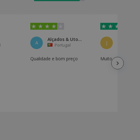
Alçados & Utopias Lda
JOSé PERE
A
J
l
Portugal
Portuga
e
Qualidade e bom preço
Muito satisfeito.