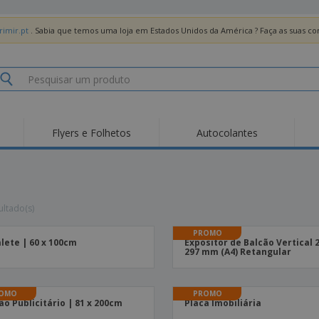
imir.pt
. Sabia que temos uma loja em Estados Unidos da América ? Faça as suas 
Flyers e Folhetos
Autocolantes
Des
Tendências
Novos Produtos
Pro
Bandeiras, Estandartes
Roll-up
T-Sh
e Guiões
Equipamentos e
Roll-ups
Bor
ultado(s)
Artigos para serviços
de alimentação
Entregas domicílio e
Descartáveis
Ativ
takeaway
PROMO
lete | 60 x 100cm
Expositor de Balcão Vertical 
Autocolantes, Vinis e
Relógios de pulso
Trab
297 mm (A4) Retangular
Cartazes
Camisolas
Taças e Troféus
Cai
Pre
Expositores
Medalhas
OMO
PROMO
Per
ão Publicitário | 81 x 200cm
Placa Imobiliária
Posters
Comida e Doces
Pro