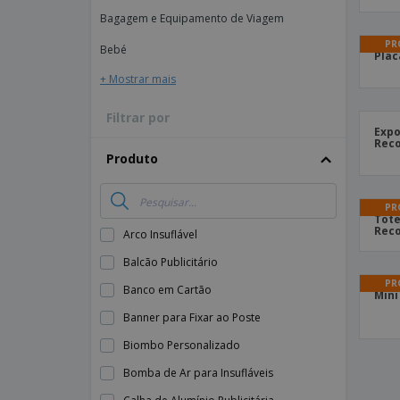
Bagagem e Equipamento de Viagem
Íman
PR
Lonas
Bebé
Plac
+ Mostrar mais
Filtrar por
Expo
Reco
Produto
PR
Tote
Reco
Arco Insuflável
Balcão Publicitário
PR
Banco em Cartão
Mini
Banner para Fixar ao Poste
Biombo Personalizado
Bomba de Ar para Insufláveis