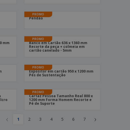
stas, Livros e
alogos
PROMO
Pendão
PROMO
450 mm
Banco em Cartão 636 x 1360 mm
Recorte da peça + colmeia em
cartão canelado - 5mm
PROMO
m
Expositor em cartão 950 x 1200 mm
Pés de Sustentação
PROMO
m
Cartaz Pessoa Tamanho Real 800 x
elcro
1200 mm Forma Homem Recorte e
Pé de Suporte
‹
›
1
2
3
4
5
6
7