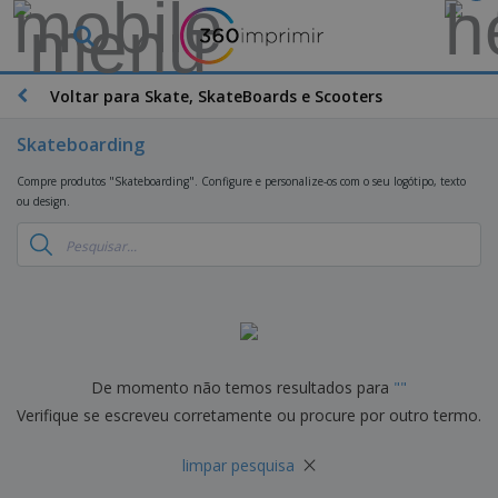
O
s
M
a
Voltar para Skate, SkateBoards e Scooters
M
i
a
s
t
Skateboarding
V
e
e
B
r
Compre produtos "Skateboarding". Configure e personalize-os com o seu logótipo, texto
n
r
i
ou design.
d
i
a
i
n
i
d
D
d
s
o
i
e
d
s
s
s
e
p
P
M
M
l
u
a
a
a
b
r
t
y
l
k
e
De momento não temos resultados para
"
"
s
i
S
e
r
e
Verifique se escreveu corretamente ou procure por outro termo.
c
a
t
i
E
i
c
i
a
x
t
×
o
n
l
limpar pesquisa
p
V
á
s
g
d
o
e
r