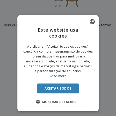
De momento não temos resultados para
"
"
Verifique se escreveu corretamente ou procure por outro termo.
Este website usa
×
cookies
ENGLISH
limpar pesquisa
PORTUGUESE
Ao clicar em “Aceitar todos os cookies”,
concorda com o armazenamento de cookies
SPANISH
no seu dispositivo para melhorar a
navegação no site, analisar o uso do site,
ajudar nos esforços de marketing e permitir
a personalização de anúncios.
Read more
ACEITAR TODOS
MOSTRAR DETALHES