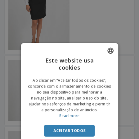
Este website usa
Saia Calça De Mulher
cookies
ENGLISH
PORTUGUESE
Ao clicar em “Aceitar todos os cookies”,
concorda com o armazenamento de cookies
SPANISH
no seu dispositivo para melhorar a
navegação no site, analisar o uso do site,
ajudar nos esforços de marketing e permitir
a personalização de anúncios.
Read more
ACEITAR TODOS
Saia Tecno Sem Bolsos