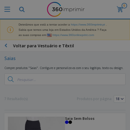
0
Detetámos que está a tentar aceder a
https://www.360imprimir.pt
.
Sabia que temos uma loja em Estados Unidos da América ? Faça
as suas compras em
https://www.360onlineprint.com
Voltar para Vestuário e Têxtil
Saias
Compre produtos "Saias". Configure e personalize-os com o seu logótipo, texto ou design.
7 Resultado(s)
Produtos por página:
Saia Sem Bolsos