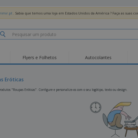
imir.pt
. Sabia que temos uma loja em Estados Unidos da América ? Faça as suas 
Flyers e Folhetos
Autocolantes
Des
Tendências
Novos Produtos
Pro
Bandeiras, Estandartes
s Eróticas
Roll-up
T-Sh
e Guiões
Equipamentos e
Roll-ups
Bor
odutos "Roupas Eróticas". Configure e personalize-os com o seu logótipo, texto ou design.
Artigos para serviços
de alimentação
Entregas domicílio e
Descartáveis
Ativ
takeaway
Autocolantes, Vinis e
Relógios de pulso
Trab
Cartazes
Camisolas
Taças e Troféus
Cai
Pre
Expositores
Medalhas
Per
Posters
Comida e Doces
Pro