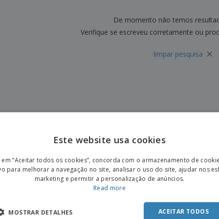
Etiquetas para
Revi
Malas e Mochilas
Impressoras
Cat
De momento não temos resulta
Verifique se escreveu corretamente ou pro
×
limpar pesquisa
Este website usa cookies
ENGL
r em “Aceitar todos os cookies”, concorda com o armazenamento de cooki
POR
vo para melhorar a navegação no site, analisar o uso do site, ajudar nos e
marketing e permitir a personalização de anúncios.
SPAN
Read more
ACEITAR TODOS
MOSTRAR DETALHES