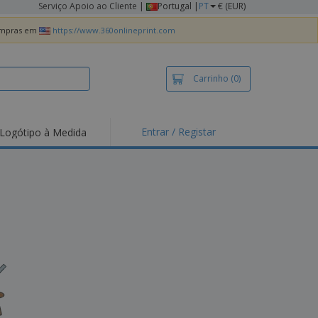
Serviço Apoio ao Cliente
|
Portugal |
PT
€ (EUR)
compras em
https://www.360onlineprint.com
Carrinho
(0)
Entrar / Registar
Logótipo à Medida
taques e
moções
irts e Pólos
dados
idades ao Ar Livre
alhar de casa
xas de Expedição
ndas
sonalizadas
dutos ecológicos