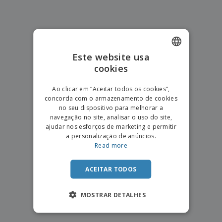
e
s
s
i
e
i
t
o
s
E
t
u
s
c
m
o
á
r
b
r
r
i
a
e
i
C
Este website usa
t
l
s
o
o
ó
a
cookies
ENGLISH
m
r
m
p
i
e
PORTUGUESE
T
Ao clicar em “Aceitar todos os cookies”,
r
o
n
o
concorda com o armazenamento de cookies
e
SPANISH
t
d
no seu dispositivo para melhorar a
p
o
o
navegação no site, analisar o uso do site,
o
Entrar /
s
r
ajudar nos esforços de marketing e permitir
Registar
o
T
a personalização de anúncios.
s
e
Read more
p
m
Serviço
r
a
Apoio
o
ACEITAR TODOS
ao
d
Cliente
u
MOSTRAR DETALHES
t
o
s