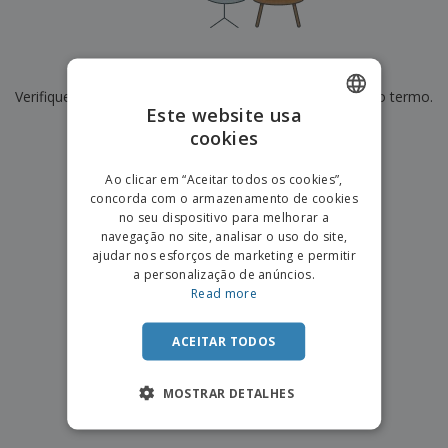
e
s
s
i
e
i
t
o
s
E
t
u
s
c
m
o
á
De momento não temos resultados para
"
"
r
b
r
r
i
Verifique se escreveu corretamente ou procure por outro termo.
a
e
i
C
Este website usa
t
l
s
o
o
ó
a
×
cookies
ENGLISH
limpar pesquisa
m
r
m
p
i
e
PORTUGUESE
T
Ao clicar em “Aceitar todos os cookies”,
r
o
n
o
concorda com o armazenamento de cookies
e
SPANISH
t
d
no seu dispositivo para melhorar a
p
o
o
navegação no site, analisar o uso do site,
o
Entrar /
s
r
ajudar nos esforços de marketing e permitir
Registar
o
T
a personalização de anúncios.
s
e
Read more
p
m
Serviço
r
a
Apoio
o
ACEITAR TODOS
ao
d
Cliente
u
MOSTRAR DETALHES
t
o
s