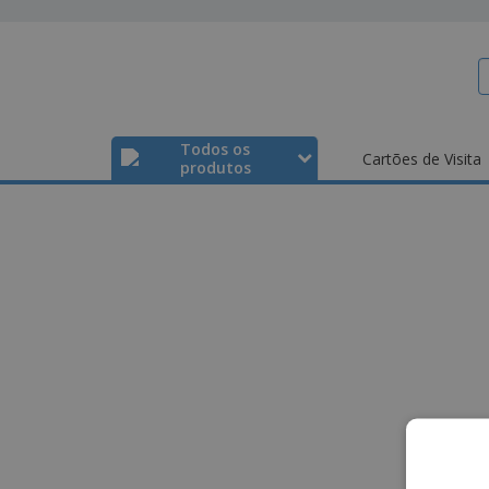
Todos os
Cartões de Visita
produtos