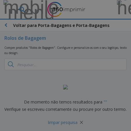
O
s
M
a
Voltar para Porta-Bagagens e Porta-Bagagens
M
i
a
s
t
Rolos de Bagagem
V
e
e
B
r
Compre produtos "Rolos de Bagagem". Configure e personalize-os com o seu logótipo, texto
n
r
i
ou design.
d
i
a
i
n
i
d
D
d
s
o
i
e
d
s
s
s
e
p
P
M
M
l
u
a
a
a
b
r
t
y
l
k
e
De momento não temos resultados para
"
"
s
i
S
e
r
e
Verifique se escreveu corretamente ou procure por outro termo.
c
a
t
i
E
i
c
i
a
x
t
×
o
n
l
limpar pesquisa
p
V
á
s
g
d
o
e
r