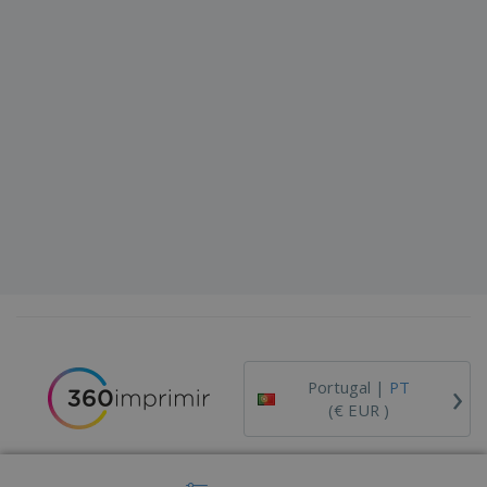
›
Portugal |
PT
(€ EUR )
Código de Ética e Conduta
Livro de Reclamações