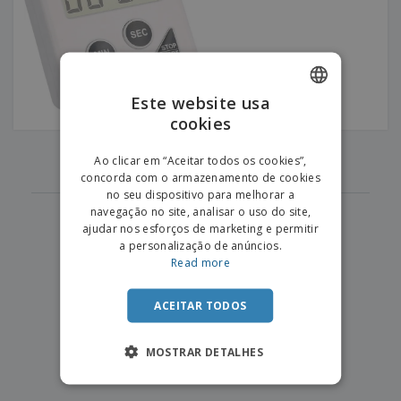
e
s
s
i
e
i
t
o
s
E
t
u
s
c
m
o
á
r
b
r
r
i
a
e
i
C
Este website usa
t
l
s
o
o
ó
a
cookies
ENGLISH
m
r
m
p
‹
›
i
e
PORTUGUESE
1
T
Ao clicar em “Aceitar todos os cookies”,
r
o
n
o
concorda com o armazenamento de cookies
e
SPANISH
t
d
no seu dispositivo para melhorar a
p
o
o
navegação no site, analisar o uso do site,
o
Entrar /
s
r
ajudar nos esforços de marketing e permitir
Registar
o
T
a personalização de anúncios.
s
e
Read more
p
m
Serviço
r
a
Apoio
o
ACEITAR TODOS
ao
d
Cliente
u
MOSTRAR DETALHES
t
o
s