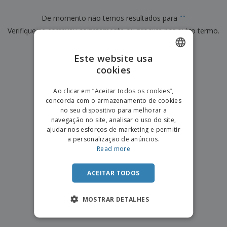
e
s
s
i
e
i
t
o
De momento não temos resultados para
"
"
s
E
t
u
s
c
Verifique se escreveu corretamente ou procure por outro termo.
m
o
á
r
b
r
r
i
a
×
e
i
limpar pesquisa
C
Este website usa
t
l
s
o
o
ó
a
cookies
ENGLISH
m
r
m
p
i
e
PORTUGUESE
T
Ao clicar em “Aceitar todos os cookies”,
r
o
n
o
concorda com o armazenamento de cookies
e
SPANISH
t
d
no seu dispositivo para melhorar a
p
o
o
navegação no site, analisar o uso do site,
o
Entrar /
s
r
ajudar nos esforços de marketing e permitir
Registar
o
T
a personalização de anúncios.
s
e
Read more
p
m
Serviço
r
a
Apoio
o
ACEITAR TODOS
ao
d
Cliente
u
MOSTRAR DETALHES
t
o
s