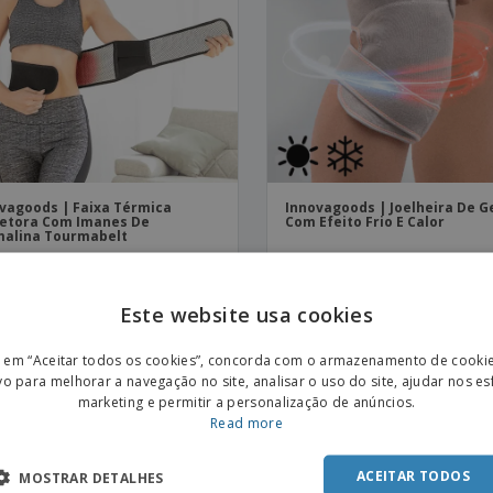
Etiquetas para
Revi
Malas e Mochilas
Impressoras
Cat
vagoods | Faixa Térmica
Innovagoods | Joelheira De G
etora Com Imanes De
Com Efeito Frio E Calor
alina Tourmabelt
Este website usa cookies
ENGL
r em “Aceitar todos os cookies”, concorda com o armazenamento de cooki
POR
vo para melhorar a navegação no site, analisar o uso do site, ajudar nos e
marketing e permitir a personalização de anúncios.
SPAN
Read more
ACEITAR TODOS
MOSTRAR DETALHES