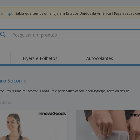
imir.pt
. Sabia que temos uma loja em Estados Unidos da América ? Faça as suas 
Flyers e Folhetos
Autocolantes
Des
Tendências
Novos Produtos
Pro
Bandeiras, Estandartes
iro Socorro
Roll-up
T-Sh
e Guiões
Equipamentos e
Roll-ups
Bor
odutos "Primeiro Socorro". Configure e personalize-os com o seu logótipo, texto ou design.
Artigos para serviços
de alimentação
Entregas domicílio e
Descartáveis
Ativ
takeaway
ado(s)
Autocolantes, Vinis e
Relógios de pulso
Trab
Cartazes
Camisolas
Taças e Troféus
Cai
Pre
Expositores
Medalhas
Per
Posters
Comida e Doces
Pro