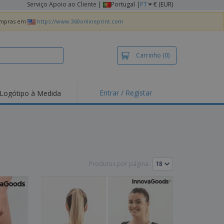
Serviço Apoio ao Cliente
|
Portugal |
PT
€ (EUR)
compras em
https://www.360onlineprint.com
Carrinho
(0)
Entrar / Registar
Logótipo à Medida
taques e
moções
irts e Pólos
dados
idades ao Ar Livre
Produtos por página:
alhar de casa
xas de Expedição
ndas
sonalizadas
dutos ecológicos