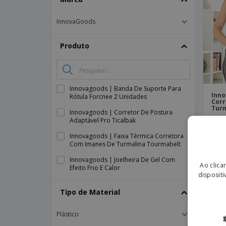
Íman
InnovaGoods
Lonas
Produto
Innovagoods | Banda De Suporte Para
Inno
Rótula Forcnee 2 Unidades
Corr
Turm
Innovagoods | Corretor De Postura
Adaptável Pro Ticalbak
Innovagoods | Faixa Térmica Corretora
Com Imanes De Turmalina Tourmabelt
Innovagoods | Joelheira De Gel Com
Ao clica
Efeito Frio E Calor
dispositi
Tipo de Material
Plástico