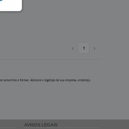
‹
›
1
rios tamanhos e formas. Adicione o logotipo da sua empresa, endereço,
AVISOS LEGAIS