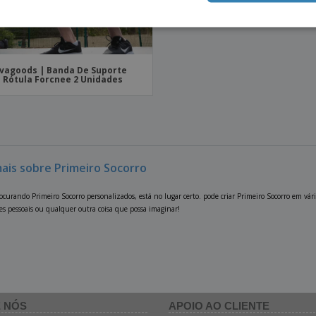
vagoods | Banda De Suporte
 Rótula Forcnee 2 Unidades
mais sobre Primeiro Socorro
rocurando Primeiro Socorro personalizados, está no lugar certo. pode criar Primeiro Socorro em vá
es pessoais ou qualquer outra coisa que possa imaginar!
 NÓS
APOIO AO CLIENTE