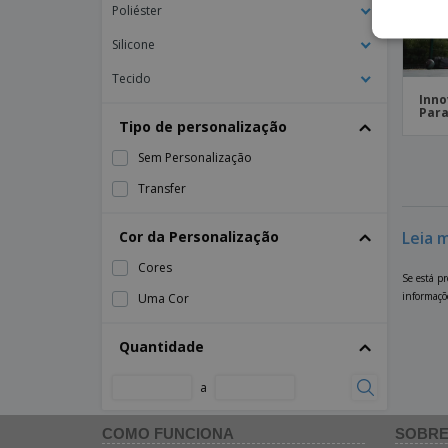
Poliéster
Silicone
Tecido
Inno
Para
Tipo de personalização
Sem Personalização
Transfer
Cor da Personalização
Leia 
Cores
Se está p
informaçõ
Uma Cor
Quantidade
a
COMO FUNCIONA
SOBRE