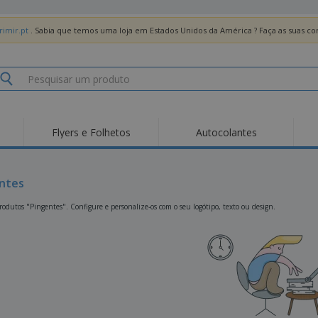
imir.pt
. Sabia que temos uma loja em Estados Unidos da América ? Faça as suas 
Flyers e Folhetos
Autocolantes
Des
Tendências
Novos Produtos
Pro
Bandeiras, Estandartes
ntes
Roll-up
T-Sh
e Guiões
Equipamentos e
Roll-ups
Bor
odutos "Pingentes". Configure e personalize-os com o seu logótipo, texto ou design.
Artigos para serviços
de alimentação
Entregas domicílio e
Descartáveis
Ativ
takeaway
Autocolantes, Vinis e
Relógios de pulso
Trab
Cartazes
Camisolas
Taças e Troféus
Cai
Pre
Expositores
Medalhas
Per
Posters
Comida e Doces
Pro