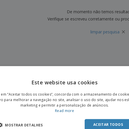
Etiquetas para
Revi
Malas e Mochilas
Impressoras
Cat
De momento não temos resulta
Verifique se escreveu corretamente ou pro
×
limpar pesquisa
Este website usa cookies
ENGL
r em “Aceitar todos os cookies”, concorda com o armazenamento de cooki
POR
vo para melhorar a navegação no site, analisar o uso do site, ajudar nos e
marketing e permitir a personalização de anúncios.
SPAN
Read more
ACEITAR TODOS
MOSTRAR DETALHES