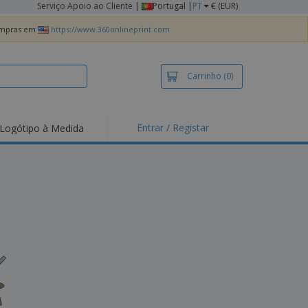
Serviço Apoio ao Cliente
|
Portugal |
PT
€ (EUR)
compras em
https://www.360onlineprint.com
Carrinho
(0)
Entrar / Registar
Logótipo à Medida
taques e
moções
irts e Pólos
dados
idades ao Ar Livre
alhar de casa
xas de Expedição
ndas
sonalizadas
dutos ecológicos