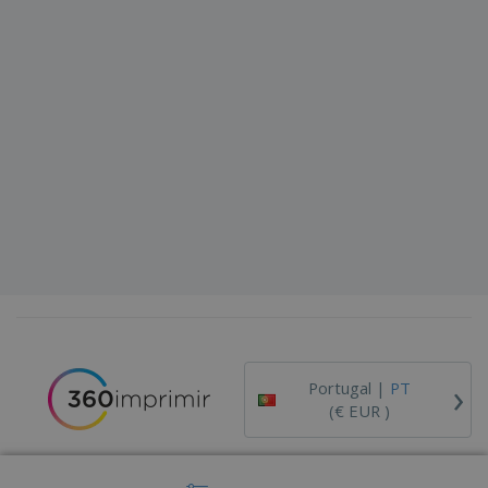
›
Portugal |
PT
(€ EUR )
Código de Ética e Conduta
Livro de Reclamações