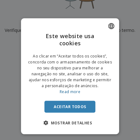
e
s
s
i
e
i
t
o
s
E
t
u
s
c
m
o
á
De momento não temos resultados para
"
"
r
b
r
r
i
Verifique se escreveu corretamente ou procure por outro termo.
a
e
i
C
Este website usa
t
l
s
o
o
ó
a
×
cookies
ENGLISH
limpar pesquisa
m
r
m
p
i
e
PORTUGUESE
T
Ao clicar em “Aceitar todos os cookies”,
r
o
n
o
concorda com o armazenamento de cookies
e
SPANISH
t
d
no seu dispositivo para melhorar a
p
o
o
navegação no site, analisar o uso do site,
o
Entrar /
s
r
ajudar nos esforços de marketing e permitir
Registar
o
T
a personalização de anúncios.
s
e
Read more
p
m
Serviço
r
a
Apoio
o
ACEITAR TODOS
ao
d
Cliente
u
MOSTRAR DETALHES
t
o
s