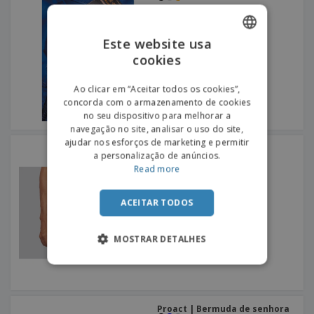
Este website usa
cookies
ENGLISH
PORTUGUESE
Ao clicar em “Aceitar todos os cookies”,
concorda com o armazenamento de cookies
SPANISH
no seu dispositivo para melhorar a
navegação no site, analisar o uso do site,
ajudar nos esforços de marketing e permitir
Proact | Bermuda
a personalização de anúncios.
Read more
ACEITAR TODOS
MOSTRAR DETALHES
Proact | Bermuda de senhora