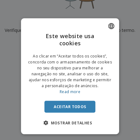
e
s
s
i
e
i
t
o
s
E
t
u
s
c
m
o
á
De momento não temos resultados para
"
"
r
b
r
r
i
Verifique se escreveu corretamente ou procure por outro termo.
a
e
i
C
Este website usa
t
l
s
o
o
ó
a
×
cookies
ENGLISH
limpar pesquisa
m
r
m
p
i
e
PORTUGUESE
T
Ao clicar em “Aceitar todos os cookies”,
r
o
n
o
concorda com o armazenamento de cookies
e
SPANISH
t
d
no seu dispositivo para melhorar a
p
o
o
navegação no site, analisar o uso do site,
o
Entrar /
s
r
ajudar nos esforços de marketing e permitir
Registar
o
T
a personalização de anúncios.
s
e
Read more
p
m
Serviço
r
a
Apoio
o
ACEITAR TODOS
ao
d
Cliente
u
MOSTRAR DETALHES
t
o
s