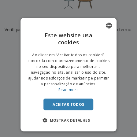
e
s
s
i
e
i
t
o
s
E
t
u
s
c
m
o
á
De momento não temos resultados para
"
"
r
b
r
r
i
Verifique se escreveu corretamente ou procure por outro termo.
a
e
i
C
Este website usa
t
l
s
o
o
ó
a
×
cookies
ENGLISH
limpar pesquisa
m
r
m
p
i
e
PORTUGUESE
T
Ao clicar em “Aceitar todos os cookies”,
r
o
n
o
concorda com o armazenamento de cookies
e
SPANISH
t
d
no seu dispositivo para melhorar a
p
o
o
navegação no site, analisar o uso do site,
o
Entrar /
s
r
ajudar nos esforços de marketing e permitir
Registar
o
T
a personalização de anúncios.
s
e
Read more
p
m
Serviço
r
a
Apoio
o
ACEITAR TODOS
ao
d
Cliente
u
MOSTRAR DETALHES
t
o
s