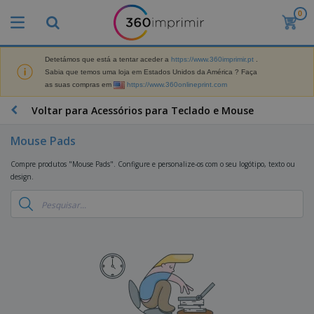
0
O
s
M
a
Detetámos que está a tentar aceder a
https://www.360imprimir.pt
.
M
i
Sabia que temos uma loja em Estados Unidos da América ? Faça
a
s
as suas compras em
https://www.360onlineprint.com
t
V
e
e
B
Voltar para Acessórios para Teclado e Mouse
r
n
r
i
d
i
a
Mouse Pads
i
n
i
d
D
d
s
Compre produtos "Mouse Pads". Configure e personalize-os com o seu logótipo, texto ou
o
i
e
d
design.
s
s
s
e
p
P
M
M
l
u
a
a
a
b
r
t
y
l
k
e
s
i
S
e
r
e
c
a
t
i
E
i
c
i
a
x
t
o
n
l
p
V
á
s
g
d
o
e
r