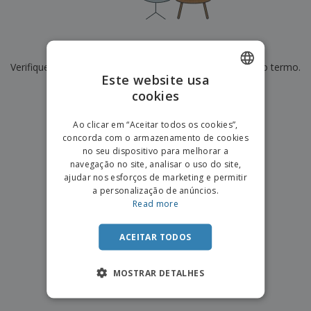
e
s
s
i
e
i
t
o
s
E
t
u
s
c
m
o
á
De momento não temos resultados para
"
"
r
b
r
r
i
Verifique se escreveu corretamente ou procure por outro termo.
a
e
i
C
Este website usa
t
l
s
o
o
ó
a
×
cookies
ENGLISH
limpar pesquisa
m
r
m
p
i
e
PORTUGUESE
T
Ao clicar em “Aceitar todos os cookies”,
r
o
n
o
concorda com o armazenamento de cookies
e
SPANISH
t
d
no seu dispositivo para melhorar a
p
o
o
navegação no site, analisar o uso do site,
o
Entrar /
s
r
ajudar nos esforços de marketing e permitir
Registar
o
T
a personalização de anúncios.
s
e
Read more
p
m
Serviço
r
a
Apoio
o
ACEITAR TODOS
ao
d
Cliente
u
MOSTRAR DETALHES
t
o
s