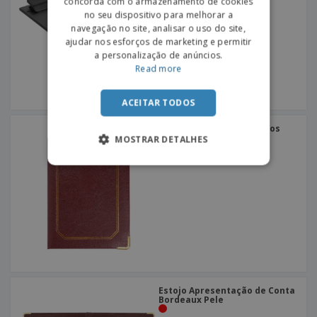
concorda com o armazenamento de cookies
SPANISH
no seu dispositivo para melhorar a
navegação no site, analisar o uso do site,
ajudar nos esforços de marketing e permitir
a personalização de anúncios.
Read more
ACEITAR TODOS
Estojo para Conta e Trocos
Bordeaux Pele
MOSTRAR DETALHES
Estojo Apresentação de Conta
Bordeaux Pele