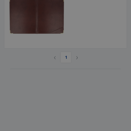
‹
›
1