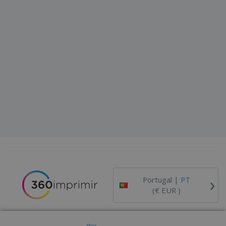
›
Portugal |
PT
(€ EUR )
Código de Ética e Conduta
Livro de Reclamações