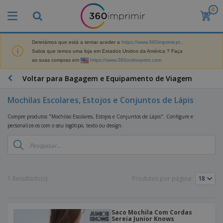
0
O
s
M
a
Detetámos que está a tentar aceder a
https://www.360imprimir.pt
.
M
i
Sabia que temos uma loja em Estados Unidos da América ? Faça
a
s
as suas compras em
https://www.360onlineprint.com
t
V
e
e
B
Voltar para Bagagem e Equipamento de Viagem
r
n
r
i
d
i
a
Mochilas Escolares, Estojos e Conjuntos de Lápis
i
n
i
d
D
d
s
Compre produtos "Mochilas Escolares, Estojos e Conjuntos de Lápis". Configure e
o
i
e
d
personalize-os com o seu logótipo, texto ou design.
s
s
s
e
p
P
M
M
l
u
a
a
a
b
r
t
y
l
k
e
s
i
S
1 Resultado(s)
Produtos por página:
e
r
e
c
a
t
i
E
i
c
i
a
x
t
o
n
l
p
V
á
Saco Mochila Com Cordas
s
g
d
o
Sereia Junior Knows
e
r