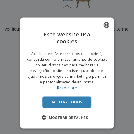
e
s
s
i
e
i
t
o
s
E
t
u
s
c
m
o
á
De momento não temos resultados para
"
"
r
b
r
r
i
Verifique se escreveu corretamente ou procure por outro termo.
a
e
i
C
Este website usa
t
l
s
o
o
ó
a
×
cookies
ENGLISH
limpar pesquisa
m
r
m
p
i
e
PORTUGUESE
T
Ao clicar em “Aceitar todos os cookies”,
r
o
n
o
concorda com o armazenamento de cookies
e
SPANISH
t
d
no seu dispositivo para melhorar a
p
o
o
navegação no site, analisar o uso do site,
o
Entrar /
s
r
ajudar nos esforços de marketing e permitir
Registar
o
T
a personalização de anúncios.
s
e
Read more
p
m
Serviço
r
a
Apoio
o
ACEITAR TODOS
ao
d
Cliente
u
MOSTRAR DETALHES
t
o
s