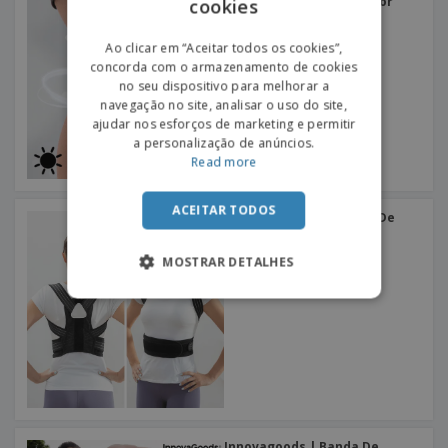
Gel Com Efeito Frio E Calor
cookies
ENGLISH
PORTUGUESE
Ao clicar em “Aceitar todos os cookies”,
concorda com o armazenamento de cookies
SPANISH
no seu dispositivo para melhorar a
navegação no site, analisar o uso do site,
ajudar nos esforços de marketing e permitir
a personalização de anúncios.
Read more
ACEITAR TODOS
Innovagoods | Corretor De
Postura Adaptável Pro
Ticalbak
MOSTRAR DETALHES
Innovagoods | Banda De