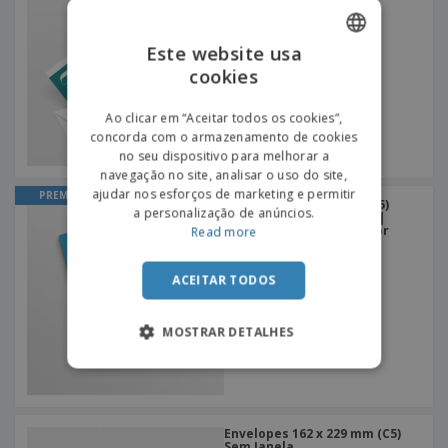
Este website usa
cookies
ENGLISH
PORTUGUESE
Ao clicar em “Aceitar todos os cookies”,
concorda com o armazenamento de cookies
SPANISH
no seu dispositivo para melhorar a
navegação no site, analisar o uso do site,
ajudar nos esforços de marketing e permitir
PREMIUM
Livretos 148 x 210 mm (A5)
a personalização de anúncios.
Capa Mole | Retangular |
Encadernação Lado Maior
Read more
ACEITAR TODOS
MOSTRAR DETALHES
Envelopes 162 x 229 mm (C5)
Sem Janela