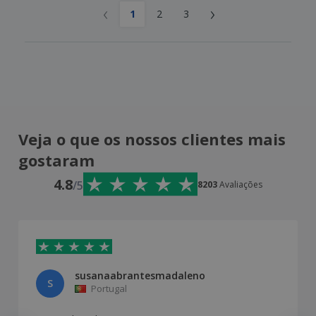
‹
›
1
2
3
Veja o que os nossos clientes mais
gostaram
4.8
/5
8203
Avaliações
susanaabrantesmadaleno
S
Portugal