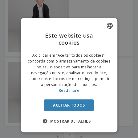
e
s
s
i
e
i
t
o
s
E
t
u
s
c
m
o
á
r
b
r
r
i
a
e
i
C
Este website usa
t
l
s
o
o
ó
a
cookies
ENGLISH
m
r
m
p
i
e
PORTUGUESE
T
Ao clicar em “Aceitar todos os cookies”,
r
o
n
o
concorda com o armazenamento de cookies
e
SPANISH
t
Jersey Menino Colegial
d
no seu dispositivo para melhorar a
p
o
o
navegação no site, analisar o uso do site,
o
Entrar /
s
r
ajudar nos esforços de marketing e permitir
Registar
o
T
a personalização de anúncios.
s
e
Read more
p
m
Serviço
r
a
Apoio
o
ACEITAR TODOS
ao
d
Cliente
u
MOSTRAR DETALHES
t
o
s
‹
›
1