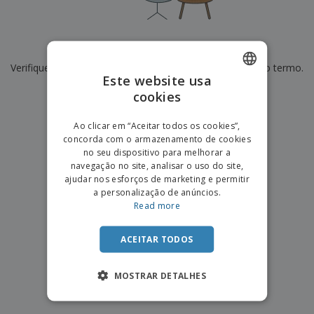
e
s
s
i
e
i
t
o
s
E
t
u
s
c
m
o
á
De momento não temos resultados para
"
"
r
b
r
r
i
Verifique se escreveu corretamente ou procure por outro termo.
a
e
i
C
Este website usa
t
l
s
o
o
ó
a
×
cookies
ENGLISH
limpar pesquisa
m
r
m
p
i
e
PORTUGUESE
T
Ao clicar em “Aceitar todos os cookies”,
r
o
n
o
concorda com o armazenamento de cookies
e
SPANISH
t
d
no seu dispositivo para melhorar a
p
o
o
navegação no site, analisar o uso do site,
o
Entrar /
s
r
ajudar nos esforços de marketing e permitir
Registar
o
T
a personalização de anúncios.
s
e
Read more
p
m
Serviço
r
a
Apoio
o
ACEITAR TODOS
ao
d
Cliente
u
MOSTRAR DETALHES
t
o
s